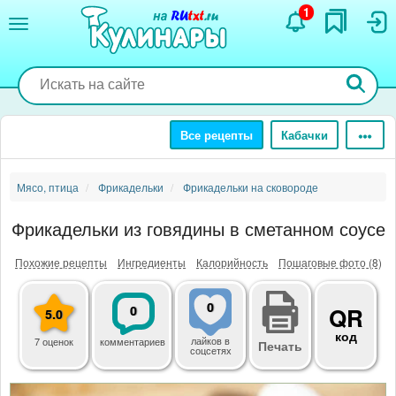
Перейти
1
к
основному
содержанию
Все рецепты
Кабачки
Мясо, птица
Фрикадельки
Фрикадельки на сковороде
Фрикадельки из говядины в сметанном соусе
Похожие рецепты
Ингредиенты
Калорийность
Пошаговые фото (8)
0
0
QR
5.0
код
лайков
в
7 оценок
комментариев
Печать
соцсетях