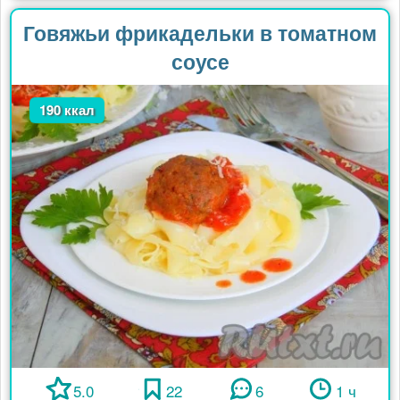
Говяжьи фрикадельки в томатном
соусе
190 ккал
5.0
22
6
1 ч