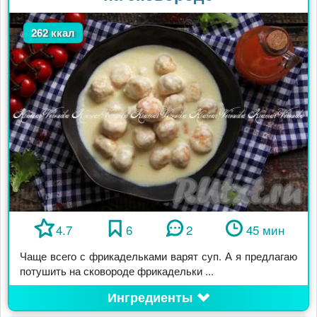
262 ккал
4.7
6
2
45 мин
Чаще всего с фрикадельками варят суп. А я предлагаю
потушить на сковороде фрикадельки ...
Ингредиенты