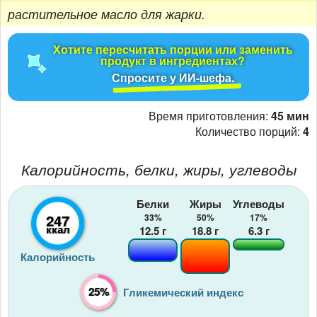
растительное масло для жарки.
Хотите пересчитать порции или заменить
продукт в ингредиентах?
Спросите у ИИ-шефа.
Время приготовления:
45 мин
Количество порций:
4
Калорийность, белки, жиры, углеводы
Белки
Жиры
Углеводы
247
33%
50%
17%
ккал
12.5
г
18.8
г
6.3
г
Калорийность
25%
Гликемический индекс