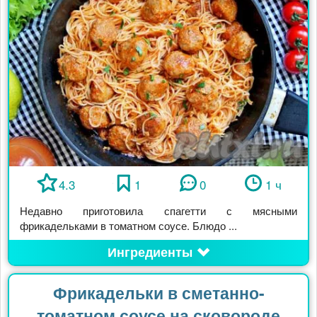
4.3
1
0
1 ч
Недавно приготовила спагетти с мясными
фрикадельками в томатном соусе. Блюдо ...
Ингредиенты
Фрикадельки в сметанно-
томатном соусе на сковороде