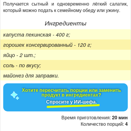
Получается сытный и одновременно лёгкий салатик,
который можно подать к семейному обеду или ужину.
Ингредиенты
капуста пекинская - 400 г;
горошек консервированный - 120 г;
яйцо - 2 шт.;
соль - по вкусу;
майонез для заправки.
Хотите пересчитать порции или заменить
продукт в ингредиентах?
Спросите у ИИ-шефа.
Время приготовления:
20 мин
Количество порций:
4