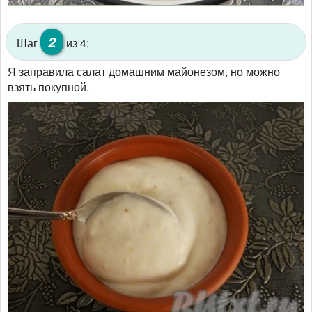
2
Шаг
из 4:
Я заправила салат домашним майонезом, но можно
взять покупной.