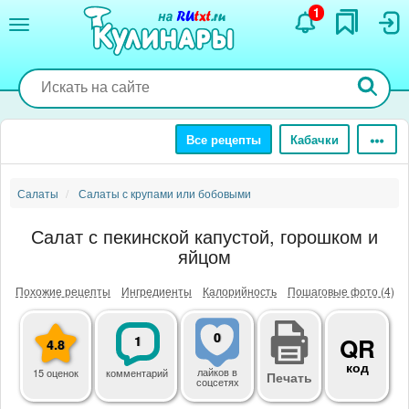
Перейти
1
к
основному
содержанию
Все рецепты
Кабачки
Салаты
Салаты с крупами или бобовыми
Салат с пекинской капустой, горошком и
яйцом
Похожие рецепты
Ингредиенты
Калорийность
Пошаговые фото (4)
0
1
QR
4.8
код
лайков
в
15 оценок
комментарий
Печать
соцсетях