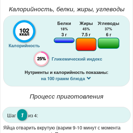
Калорийность, белки, жиры, углеводы
Белки
Жиры
Углеводы
102
18%
45%
37%
ккал
3
г
7.5
г
6
г
Калорийность
25%
Гликемический индекс
Нутриенты и калорийность показаны:
на 100 грамм блюда
Процесс приготовления
1
Шаг
из 4:
Яйца отварить вкрутую (варим 9-10 минут с момента