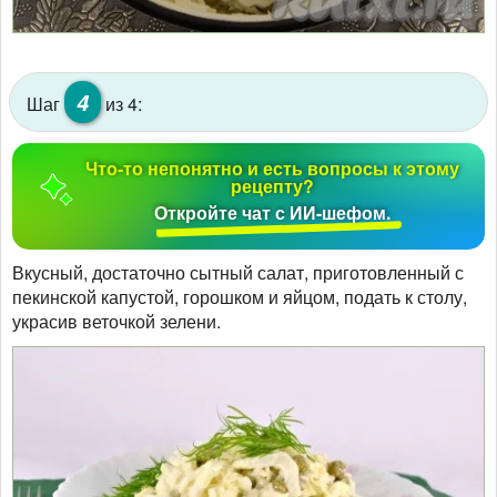
4
Шаг
из 4:
Что-то непонятно и есть вопросы к этому
рецепту?
Откройте чат с ИИ-шефом.
Вкусный, достаточно сытный салат, приготовленный с
пекинской капустой, горошком и яйцом, подать к столу,
украсив веточкой зелени.