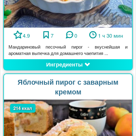
4.9
7
0
1 ч 30 мин
Мандариновый песочный пирог - вкуснейшая и
ароматная выпечка для домашнего чаепития ...
Ингредиенты
Яблочный пирог с заварным
кремом
214 ккал