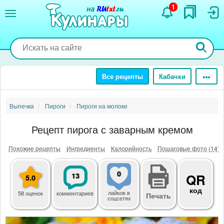
Перейти
1
к
основному
содержанию
Все рецепты
Кабачки
Выпечка
Пироги
Пироги на молоке
Рецепт пирога с заварным кремом
Похожие рецепты
Ингредиенты
Калорийность
Пошаговые фото (14)
0
13
QR
5.0
код
лайков
в
58 оценок
комментариев
Печать
соцсетях