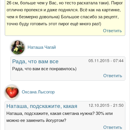
26 см, больше чем у Вас, но тесто раскатала таки). Пирог
отлично пропекся и даже поднялся. Всё как на картинке,
чем я безмерно довольна) Большое спасибо за рецепт,
точно буду готовить этот пирог ещё много раз!)
Ответить
Ответ
Наташа Чагай
на
Давно
Рада, что вам все
05.11.2015 - 07:44
искала
рецепт
Рада, что вам все понравилось)
выпечки
Ответить
с
от
Оксана Лысогор
Анна
Наташа, подскажите, какая
12.10.2015 - 21:50
Наташа, подскажите, какая сметана нужна? 30% или
можно ее заменить йогуртом?
Ответить