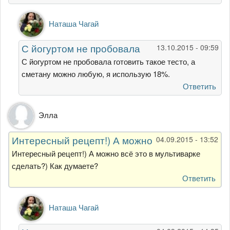
Ответ
Наташа Чагай
на
Наташа,
С йогуртом не пробовала
13.10.2015 - 09:59
подскажите,
какая
С йогуртом не пробовала готовить такое тесто, а
от
сметану можно любую, я использую 18%.
Оксана
Ответить
Лысогор
Элла
Интересный рецепт!) А можно
04.09.2015 - 13:52
Интересный рецепт!) А можно всё это в мультиварке
сделать?) Как думаете?
Ответить
Ответ
Наташа Чагай
на
Интересный