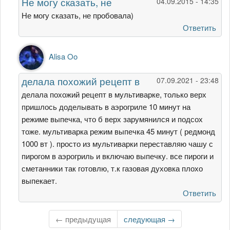
Не могу сказать, не
04.09.2015 - 14:35
рецепт!)
А
Не могу сказать, не пробовала)
можно
Ответить
от
Элла
Ответ
Alisa Oo
на
Интересный
делала похожий рецепт в
07.09.2021 - 23:48
рецепт!)
А
делала похожий рецепт в мультиварке, только верх
можно
пришлось доделывать в аэрогриле 10 минут на
от
режиме выпечка, что б верх зарумянился и подсох
Элла
тоже. мультиварка режим выпечка 45 минут ( редмонд
1000 вт ). просто из мультиварки переставляю чашу с
пирогом в аэрогриль и включаю выпечку. все пироги и
сметанники так готовлю, т.к газовая духовка плохо
выпекает.
Ответить
← предыдущая
Следующая
следующая →
страница