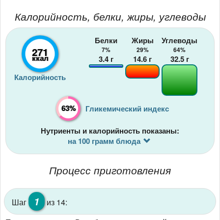
Калорийность, белки, жиры, углеводы
Белки
Жиры
Углеводы
271
7%
29%
64%
ккал
3.4
г
14.6
г
32.5
г
Калорийность
63%
Гликемический индекс
Нутриенты и калорийность показаны:
на 100 грамм блюда
Процесс приготовления
1
Шаг
из 14: