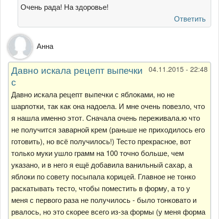
спасибо
Очень рада! На здоровье!
за
Ответить
от
Татьяна
Анна
Черникова
Давно искала рецепт выпечки
04.11.2015 - 22:48
с
Давно искала рецепт выпечки с яблоками, но не
шарлотки, так как она надоела. И мне очень повезло, что
я нашла именно этот. Сначала очень переживала.ю что
не получится заварной крем (раньше не приходилось его
готовить), но всё получилось!) Тесто прекрасное, вот
только муки ушло грамм на 100 точно больше, чем
указано, и в него я ещё добавила ванильный сахар, а
яблоки по совету посыпала корицей. Главное не тонко
раскатывать тесто, чтобы поместить в форму, а то у
меня с первого раза не получилось - было тонковато и
рвалось, но это скорее всего из-за формы (у меня форма