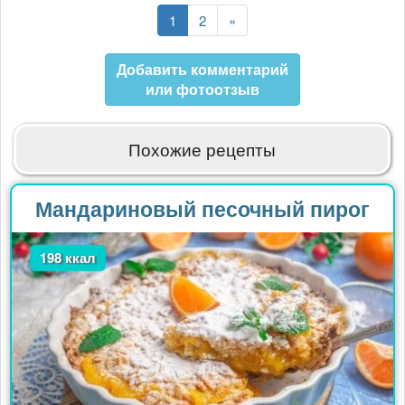
Текущая
1
Страница
2
Последняя
»
страница
страница
Добавить комментарий
или фотоотзыв
Похожие рецепты
Мандариновый песочный пирог
198 ккал