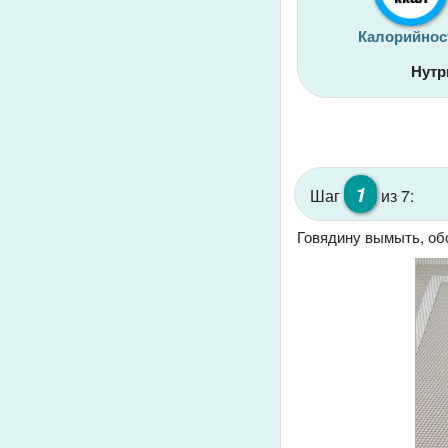
Калорийнос
Нутр
1
Шаг
из 7:
Говядину вымыть, об