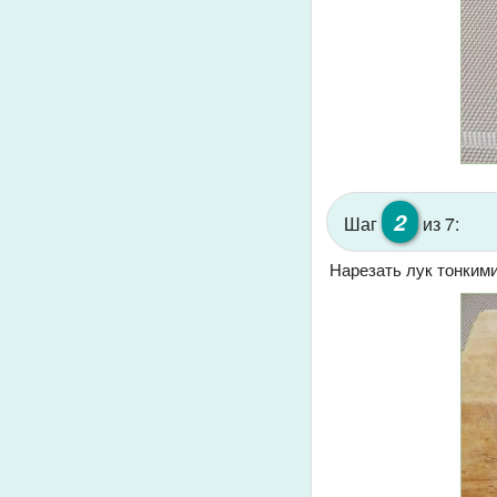
2
Шаг
из 7:
Нарезать лук тонким