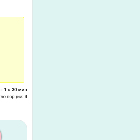
я:
1 ч 30 мин
тво порций:
4