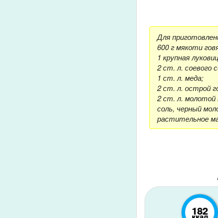
Для приготовлени
600 г мякоти гов
1 крупная луковиц
2 ст. л. соевого 
1 ст. л. меда;
2 ст. л. острой г
2 ст. л. молотой 
соль, черный мол
растительное ма
182
ккал