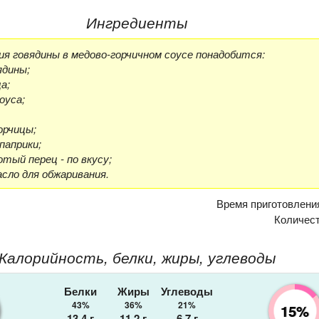
Ингредиенты
я говядины в медово-горчичном соусе понадобится:
ядины;
а;
соуса;
орчицы;
паприки;
отый перец - по вкусу;
сло для обжаривания.
Время приготовлени
Количес
Калорийность, белки, жиры, углеводы
Белки
Жиры
Углеводы
43%
36%
21%
15%
13.4
г
11.2
г
6.7
г