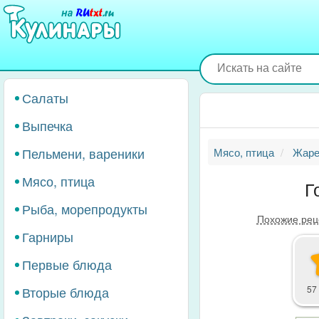
Перейти
к
основному
содержанию
Салаты
Выпечка
Пельмени, вареники
Мясо, птица
Жаре
Мясо, птица
Г
Рыба, морепродукты
Похожие рец
Гарниры
Первые блюда
Вторые блюда
57