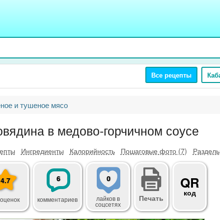
Все рецепты
Каб
ное и тушеное мясо
овядина в медово-горчичном соусе
епты
Ингредиенты
Калорийность
Пошаговые фото (7)
Разделы
6
0
QR
4.7
код
Печать
лайков
в
 оценок
комментариев
соцсетях