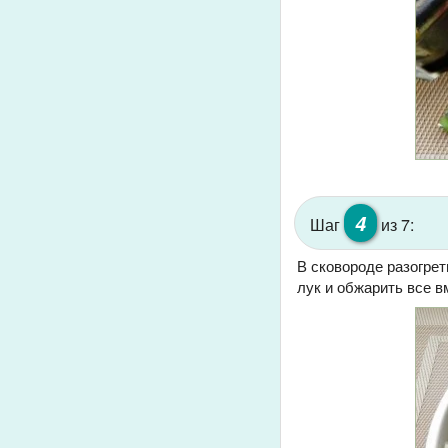
4
Шаг
из 7:
В сковороде разогрет
лук и обжарить все в