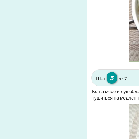
5
Шаг
из 7:
Когда мясо и лук обж
тушиться на медленно