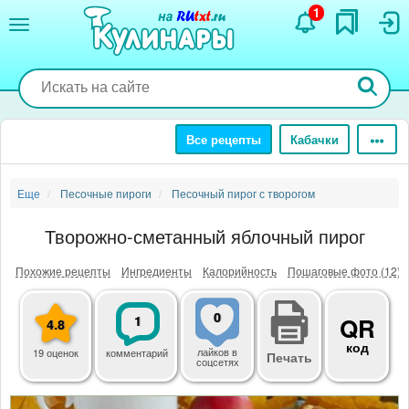
Перейти
1
к
основному
содержанию
Все рецепты
Кабачки
Еще
Песочные пироги
Песочный пирог с творогом
Творожно-сметанный яблочный пирог
Похожие рецепты
Ингредиенты
Калорийность
Пошаговые фото (12)
0
1
QR
4.8
код
лайков
в
19 оценок
комментарий
Печать
соцсетях