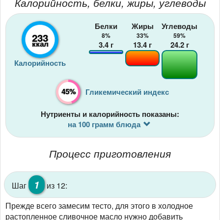
Калорийность, белки, жиры, углеводы
Белки
Жиры
Углеводы
233
8%
33%
59%
ккал
3.4
г
13.4
г
24.2
г
Калорийность
45%
Гликемический индекс
Нутриенты и калорийность показаны:
на 100 грамм блюда
Процесс приготовления
1
Шаг
из 12:
Прежде всего замесим тесто, для этого в холодное
растопленное сливочное масло нужно добавить