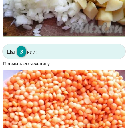
3
Шаг
из 7:
Промываем чечевицу.