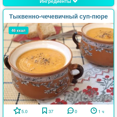
Ингредиенты
Тыквенно-чечевичный суп-пюре
46 ккал
5.0
37
0
1 ч