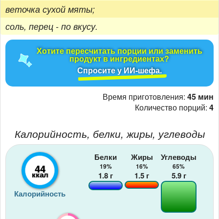
веточка сухой мяты;
соль, перец - по вкусу.
Хотите пересчитать порции или заменить
продукт в ингредиентах?
Спросите у ИИ-шефа.
Время приготовления:
45 мин
Количество порций:
4
Калорийность, белки, жиры, углеводы
Белки
Жиры
Углеводы
44
19%
16%
65%
ккал
1.8
г
1.5
г
5.9
г
Калорийность