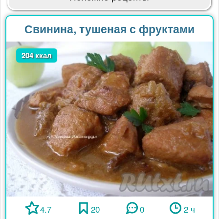
Свинина, тушеная с фруктами
204 ккал
4.7
20
0
2 ч