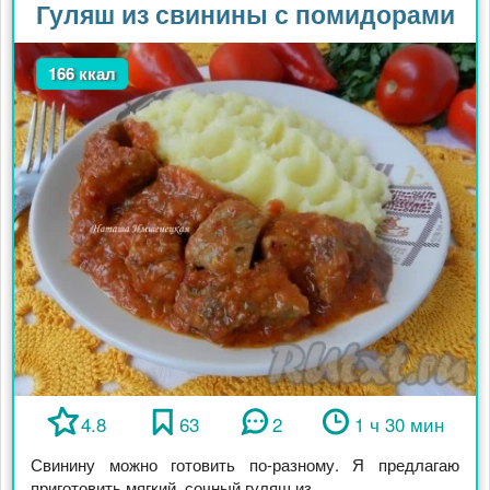
Гуляш из свинины с помидорами
166 ккал
4.8
63
2
1 ч 30 мин
Свинину можно готовить по-разному. Я предлагаю
приготовить мягкий, сочный гуляш из ...