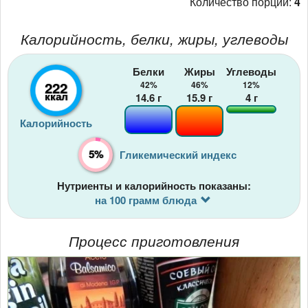
Количество порций:
4
Калорийность, белки, жиры, углеводы
Белки
Жиры
Углеводы
222
42%
46%
12%
ккал
14.6
г
15.9
г
4
г
Калорийность
5%
Гликемический индекс
Нутриенты и калорийность показаны:
на 100 грамм блюда
Процесс приготовления