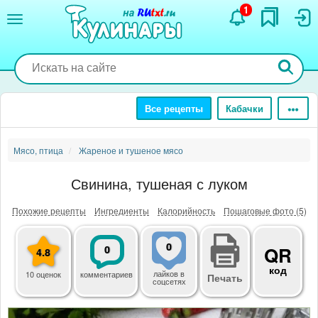
Перейти
1
к
основному
содержанию
Все рецепты
Кабачки
Мясо, птица
Жареное и тушеное мясо
Свинина, тушеная с луком
Похожие рецепты
Ингредиенты
Калорийность
Пошаговые фото (5)
0
0
QR
4.8
код
лайков
в
10 оценок
комментариев
Печать
соцсетях