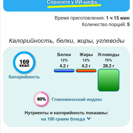
Спросите у ИИ-шефа.
Время приготовления:
1 ч 15 мин
Количество порций:
5
Калорийность, белки, жиры, углеводы
Белки
Жиры
Углеводы
169
12%
12%
76%
ккал
4.2
г
4.2
г
28.2
г
Калорийность
60%
Гликемический индекс
Нутриенты и калорийность показаны:
на 100 грамм блюда