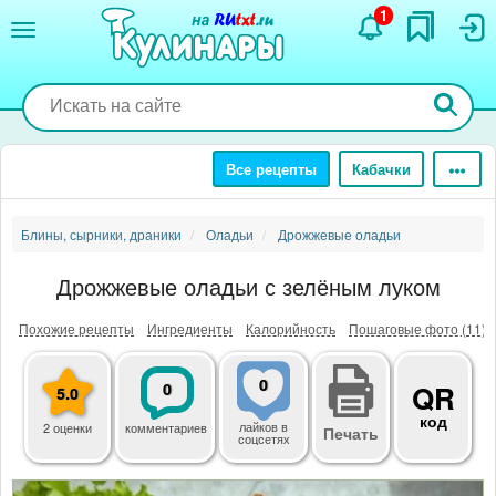
Перейти
1
к
основному
содержанию
Все рецепты
Кабачки
Блины, сырники, драники
Оладьи
Дрожжевые оладьи
Дрожжевые оладьи с зелёным луком
Похожие рецепты
Ингредиенты
Калорийность
Пошаговые фото (11)
0
0
QR
5.0
код
лайков
в
2 оценки
комментариев
Печать
соцсетях