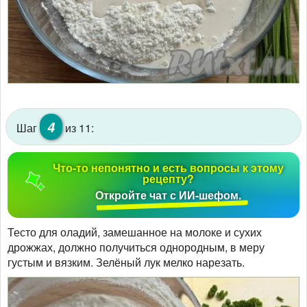
4
Шаг
из 11:
Что-то непонятно и есть вопросы к этому
рецепту?
Откройте чат с ИИ-шефом.
Тесто для оладий, замешанное на молоке и сухих
дрожжах, должно получиться однородным, в меру
густым и вязким. Зелёный лук мелко нарезать.