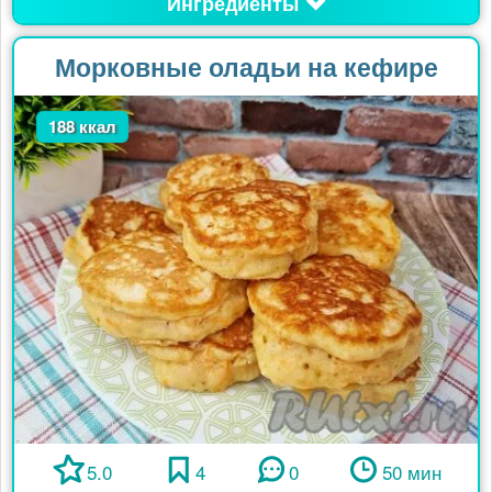
Ингредиенты
Морковные оладьи на кефире
188 ккал
5.0
4
0
50 мин