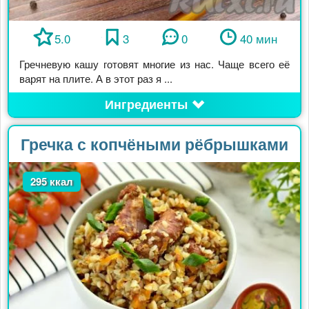
5.0
3
0
40 мин
Гречневую кашу готовят многие из нас. Чаще всего её
варят на плите. А в этот раз я ...
Ингредиенты
Гречка с копчёными рёбрышками
295 ккал