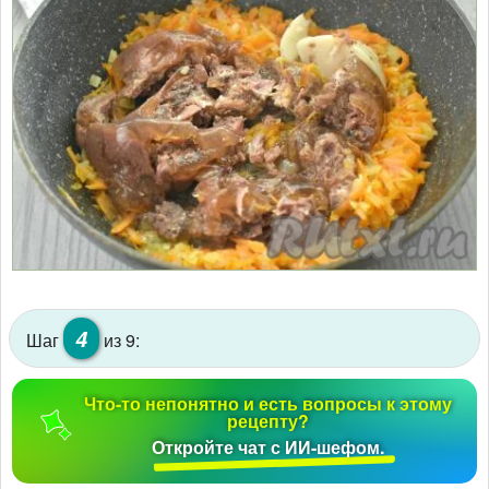
4
Шаг
из 9:
Что-то непонятно и есть вопросы к этому
рецепту?
Откройте чат с ИИ-шефом.