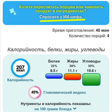
Хотите пересчитать порции или заменить
продукт в ингредиентах?
Спросите у ИИ-шефа.
Время приготовления:
40 мин
Количество порций:
4
Калорийность, белки, жиры, углеводы
Белки
Жиры
Углеводы
207
22%
28%
50%
ккал
8.5
г
11.1
г
19.6
г
Калорийность
45%
Гликемический индекс
Нутриенты и калорийность показаны:
на 100 грамм блюда