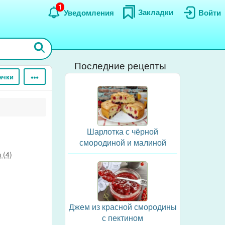
1
Закладки
Уведомления
Войти
Последние рецепты
ачки
Шарлотка с чёрной
смородиной и малиной
 (4)
Джем из красной смородины
с пектином