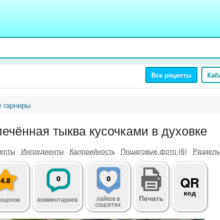
Все рецепты
Каб
 гарниры
печённая тыква кусочками в духовке
епты
Ингредиенты
Калорийность
Пошаговые фото (6)
Разделы
0
0
QR
4.8
код
Печать
лайков
в
 оценок
комментариев
соцсетях