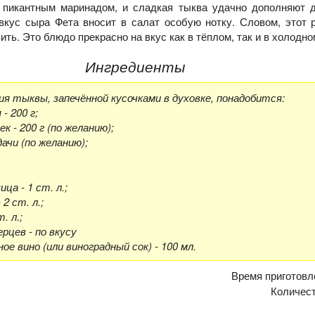
 пикантным маринадом, и сладкая тыква удачно дополняют др
вкус сыра Фета вносит в салат особую нотку. Словом, этот 
ить. Это блюдо прекрасно на вкус как в тёплом, так и в холодно
Ингредиенты
я тыквы, запечённой кусочками в духовке, понадобится:
- 200 г;
к - 200 г (по желанию);
ачи (по желанию);
ца - 1 ст. л.;
2 ст. л.;
. л.;
рцев - по вкусу
ое вино (или виноградный сок) - 100 мл.
Время приготовл
Количес