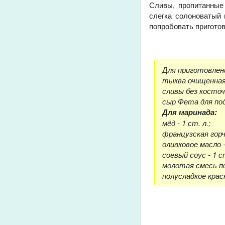
Сливы, пропитанные
слегка солоноватый 
попробовать приготов
Для приготовлени
тыква очищенная 
сливы без косточе
сыр Фета для под
Для маринада:
мёд - 1 ст. л.;
французская горчи
оливковое масло - 
соевый соус - 1 ст
молотая смесь пе
полусладкое красн