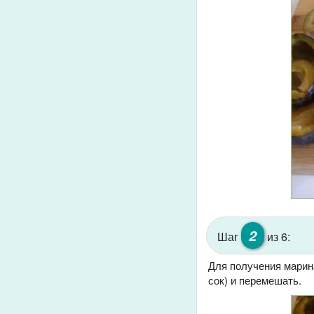
2
Шаг
из 6:
Для получения марина
сок) и перемешать.