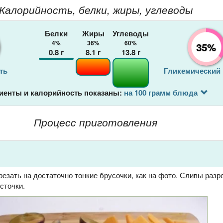
Калорийность, белки, жиры, углеводы
Белки
Жиры
Углеводы
4%
36%
60%
35%
0.8
г
8.1
г
13.8
г
ть
Гликемический
иенты и калорийность показаны:
на 100 грамм блюда
Процесс приготовления
зать на достаточно тонкие брусочки, как на фото. Сливы разр
сточки.