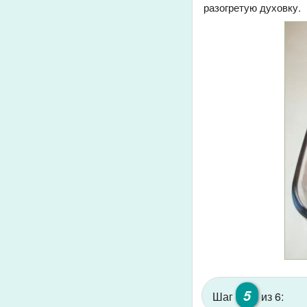
разогретую духовку.
5
Шаг
из 6: