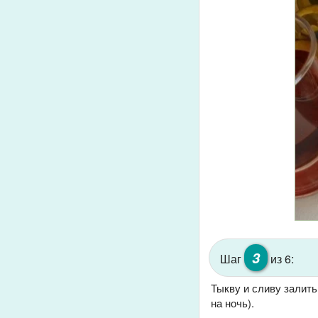
3
Шаг
из 6:
Тыкву и сливу залить
на ночь).