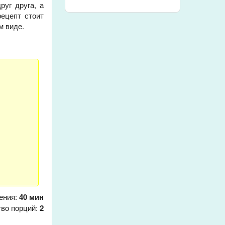
уг друга, а
рецепт стоит
м виде.
ения:
40 мин
тво порций:
2