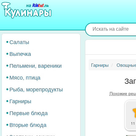
Перейти
к
основному
содержанию
Салаты
Выпечка
Пельмени, вареники
Гарниры
Овощные
Мясо, птица
За
Рыба, морепродукты
Похожие рец
Гарниры
Первые блюда
Вторые блюда
11