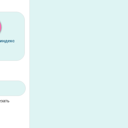
 индекс
езать