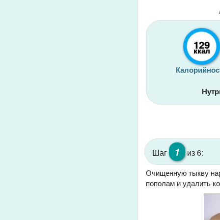
129
ккал
Калорийнос
Нутр
1
Шаг
из 6:
Очищенную тыкву наре
пополам и удалить ко