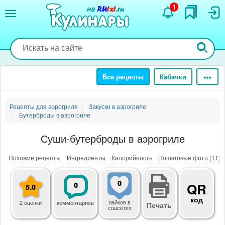
Перейти
1
к
основному
содержанию
Все рецепты
Кабачки
Рецепты для аэрогриля
Закуски в аэрогриле
Бутерброды в аэрогриле
Суши-бутерброды в аэрогриле
Похожие рецепты
Ингредиенты
Калорийность
Пошаговые фото (11)
0
0
QR
5.0
код
лайков
в
2 оценки
комментариев
Печать
соцсетях