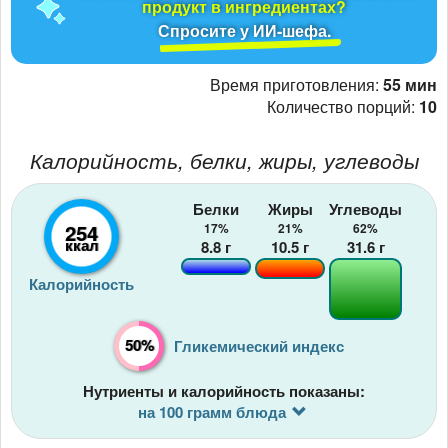
продукт в ингредиентах?
Спросите у ИИ-шефа.
Время приготовления:
55 мин
Количество порций:
10
Калорийность, белки, жиры, углеводы
Белки
Жиры
Углеводы
254
17%
21%
62%
ккал
8.8
г
10.5
г
31.6
г
Калорийность
50%
Гликемический индекс
Нутриенты и калорийность показаны:
на 100 грамм блюда