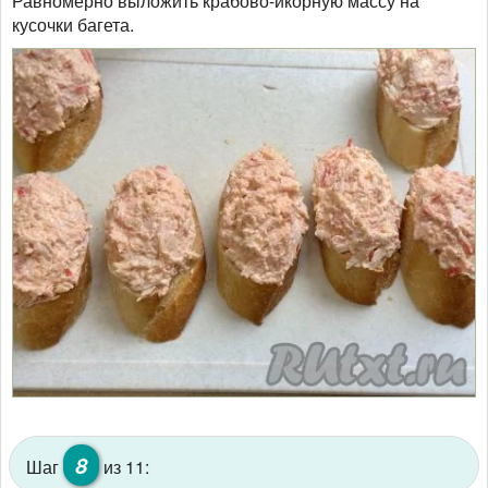
Равномерно выложить крабово-икорную массу на
кусочки багета.
8
Шаг
из 11: