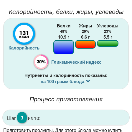
Калорийность, белки, жиры, углеводы
Белки
Жиры
Углеводы
131
48%
29%
23%
ккал
10.9
г
6.6
г
5.5
г
Калорийность
30%
Гликемический индекс
Нутриенты и калорийность показаны:
на 100 грамм блюда
Процесс приготовления
1
Шаг
из 10:
Подготовить продукты. Для этого блюда можно купить