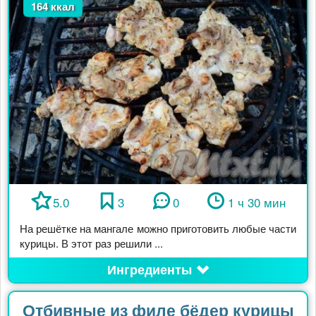
164 ккал
5.0
3
0
1 ч 30 мин
На решётке на мангале можно приготовить любые части
курицы. В этот раз решили ...
Ингредиенты
Отбивные из филе бёдер курицы