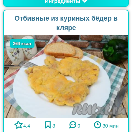
Ингредиенты
Отбивные из куриных бёдер в
кляре
264 ккал
4.4
3
0
30 мин