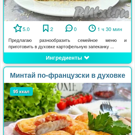
5.0
2
0
1 ч 30 мин
Предлагаю разнообразить семейное меню и
приготовить в духовке картофельную запеканку ...
Ингредиенты
Минтай по-французски в духовке
95 ккал