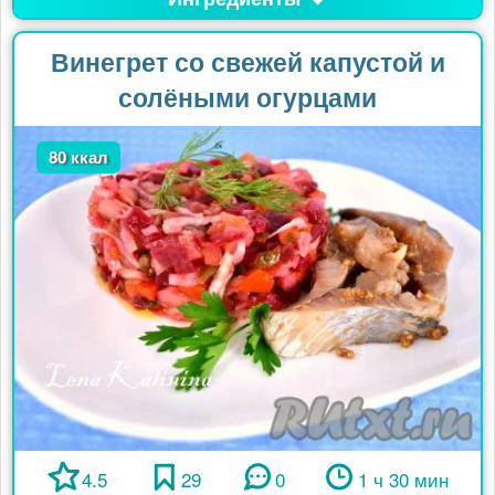
Винегрет со свежей капустой и
солёными огурцами
80 ккал
4.5
29
0
1 ч 30 мин