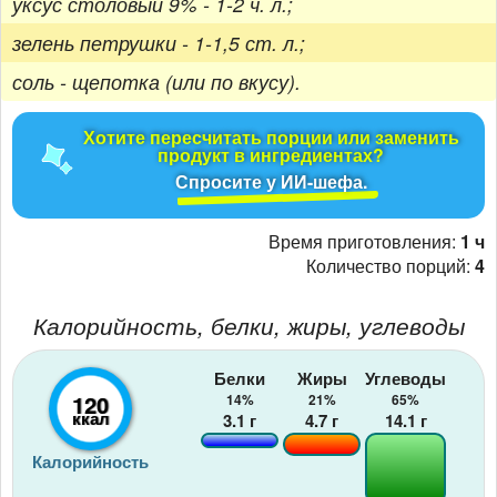
уксус столовый 9% - 1-2 ч. л.;
зелень петрушки - 1-1,5 ст. л.;
соль - щепотка (или по вкусу).
Хотите пересчитать порции или заменить
продукт в ингредиентах?
Спросите у ИИ-шефа.
Время приготовления:
1 ч
Количество порций:
4
Калорийность, белки, жиры, углеводы
Белки
Жиры
Углеводы
120
14%
21%
65%
ккал
3.1
г
4.7
г
14.1
г
Калорийность