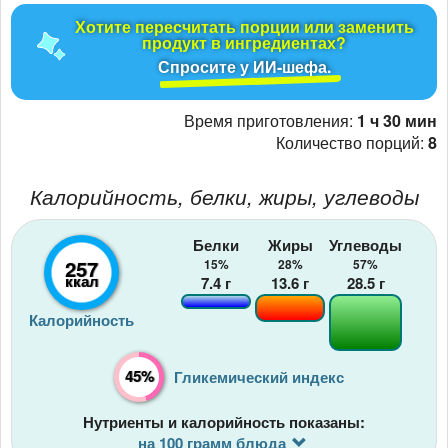
Хотите пересчитать порции или заменить
продукт в ингредиентах?
Спросите у ИИ-шефа.
Время приготовления:
1 ч 30 мин
Количество порций:
8
Калорийность, белки, жиры, углеводы
Белки
Жиры
Углеводы
257
15%
28%
57%
ккал
7.4
г
13.6
г
28.5
г
Калорийность
45%
Гликемический индекс
Нутриенты и калорийность показаны:
на 100 грамм блюда