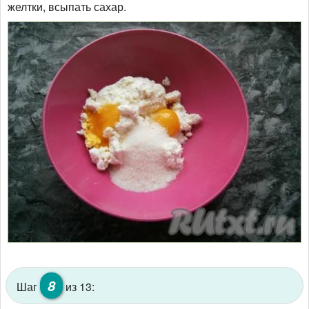
желтки, всыпать сахар.
8
Шаг
из 13: