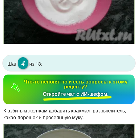
4
Шаг
из 13:
Что-то непонятно и есть вопросы к этому
рецепту?
Откройте чат с ИИ-шефом.
К взбитым желткам добавить крахмал, разрыхлитель,
какао-порошок и просеянную муку.