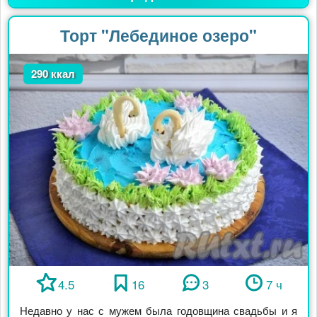
Торт "Лебединое озеро"
290 ккал
4.5
16
3
7 ч
Недавно у нас с мужем была годовщина свадьбы и я