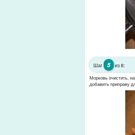
5
Шаг
из 8:
Морковь очистить, на
добавить приправу дл