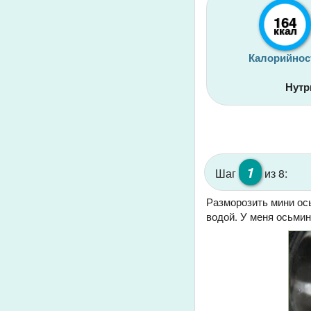
164
ккал
Калорийнос
Нутр
1
Шаг
из 8:
Разморозить мини ос
водой. У меня осьми