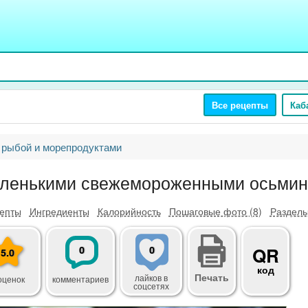
Все рецепты
Каб
 рыбой и морепродуктами
аленькими свежемороженными осьмин
епты
Ингредиенты
Калорийность
Пошаговые фото (8)
Разделы
0
0
QR
5.0
код
Печать
лайков
в
оценок
комментариев
соцсетях