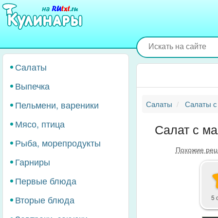
Перейти
к
основному
содержанию
Салаты
Выпечка
Пельмени, вареники
Салаты
Салаты с
Мясо, птица
Салат с м
Рыба, морепродукты
Похожие рец
Гарниры
Первые блюда
Вторые блюда
5 