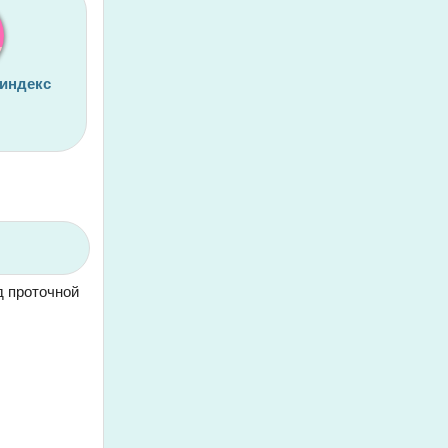
 индекс
д проточной