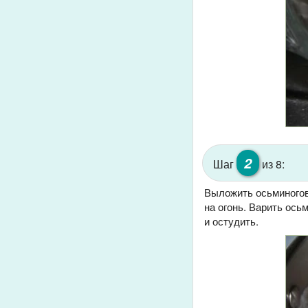
2
Шаг
из 8:
Выложить осьминогов
на огонь. Варить ось
и остудить.