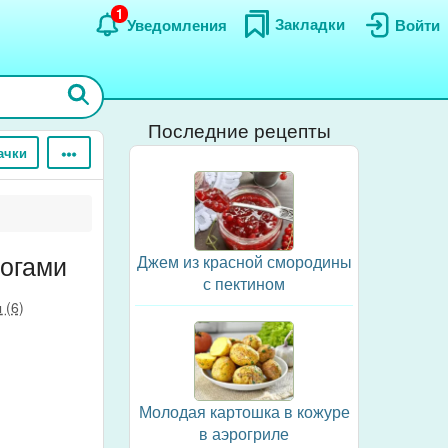
1
Закладки
Уведомления
Войти
Последние рецепты
ачки
огами
Джем из красной смородины
с пектином
 (6)
Молодая картошка в кожуре
в аэрогриле