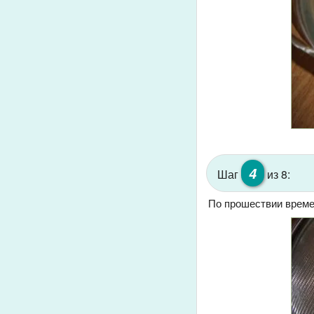
4
Шаг
из 8:
По прошествии време