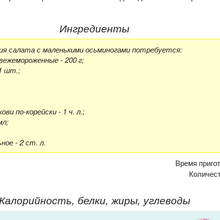
Ингредиенты
ия салата с маленькими осьминогами потребуется:
вежемороженные - 200 г;
1 шт.;
ви по-корейски - 1 ч. л.;
мл;
ое - 2 ст. л.
Время приго
Количес
Калорийность, белки, жиры, углеводы