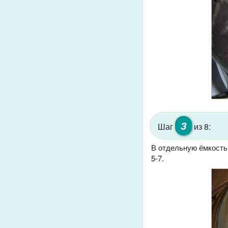
3
Шаг
из 8:
В отдельную ёмкость
5-7.