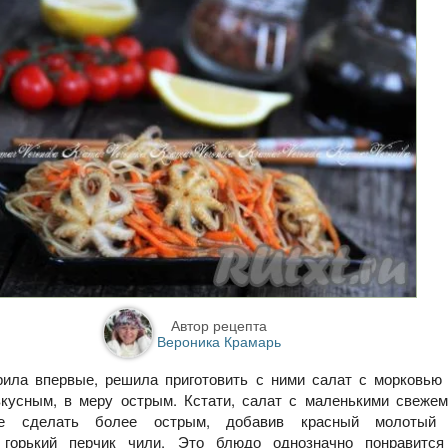
Автор рецепта
Вероника Крамарь
рила впервые, решила приготовить с ними салат с морковью 
кусным, в меру острым. Кстати, салат с маленькими свеже
те сделать более острым, добавив красный молотый
 горький перчик чили. Это блюдо однозначно понравитс