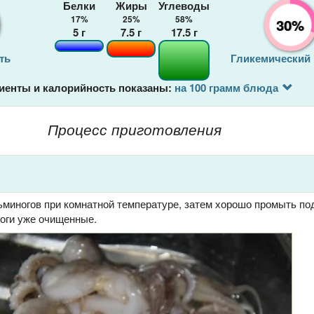
Белки
Жиры
Углеводы
17%
25%
58%
30%
5
г
7.5
г
17.5
г
ть
Гликемический
иенты и калорийность показаны:
на 100 грамм блюда
Процесс приготовления
ьминогов при комнатной температуре, затем хорошо промыть по
ноги уже очищенные.