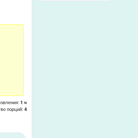
товления:
1 ч
тво порций:
4