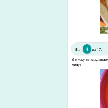
4
Шаг
из 17:
В миску выкладываем 
минут.