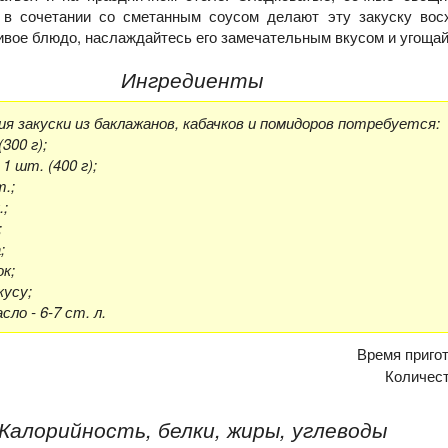
 в сочетании со сметанным соусом делают эту закуску восх
ивое блюдо, наслаждайтесь его замечательным вкусом и угощай
Ингредиенты
я закуски из баклажанов, кабачков и помидоров потребуется:
300 г);
1 шт. (400 г);
т.;
.;
;
;
ок;
кусу;
ло - 6-7 ст. л.
Время приго
Количес
Калорийность, белки, жиры, углеводы