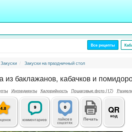
Все рецепты
Каб
Закуски
Закуски на праздничный стол
а из баклажанов, кабачков и помидор
епты
Ингредиенты
Калорийность
Пошаговые фото (17)
Разделы
9
0
QR
4.8
код
Печать
лайков
в
оценок
комментариев
соцсетях