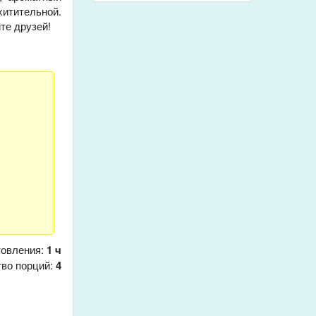
итительной.
те друзей!
товления:
1 ч
тво порций:
4