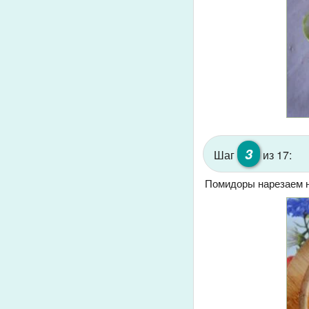
3
Шаг
из 17:
Помидоры нарезаем н