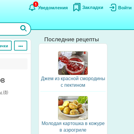
1
Закладки
Уведомления
Войти
Последние рецепты
ачки
ов
Джем из красной смородины
с пектином
 (8)
Молодая картошка в кожуре
в аэрогриле