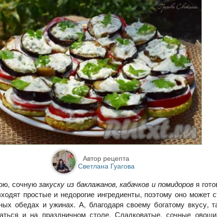
Автор рецепта
Светлана Гуагова
нюю, сочную
закуску из баклажанов, кабачков и помидоров
я гото
входят простые и недорогие ингредиенты, поэтому оно может 
ных обедах и ужинах. А, благодаря своему богатому вкусу, т
аться и на праздничном столе. Сладковатые, сочные овощи