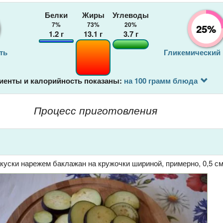
Белки
Жиры
Углеводы
7%
73%
20%
25%
1.2
г
13.1
г
3.7
г
ть
Гликемический
иенты и калорийность показаны:
на 100 грамм блюда
Процесс приготовления
куски нарежем баклажан на кружочки шириной, примерно, 0,5 см