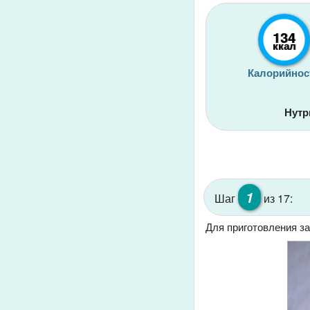
134
ккал
Калорийнос
Нутр
1
Шаг
из 17:
Для приготовления за