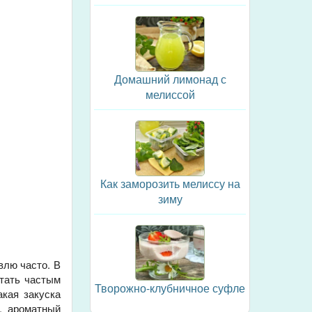
Домашний лимонад с
мелиссой
Как заморозить мелиссу на
зиму
влю часто. В
стать частым
Творожно-клубничное суфле
акая закуска
, ароматный