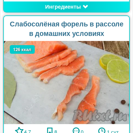
Ингредиенты
Слабосолёная форель в рассоле
в домашних условиях
126 ккал
4.7
8
0
1 сут