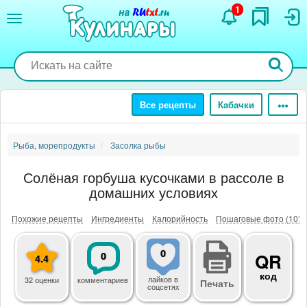
Перейти
1
к
основному
содержанию
Все рецепты
Кабачки
Рыба, морепродукты
Засолка рыбы
Солёная горбуша кусочками в рассоле в
домашних условиях
Похожие рецепты
Ингредиенты
Калорийность
Пошаговые фото (10)
0
0
QR
4.4
код
лайков
в
32 оценки
комментариев
Печать
соцсетях