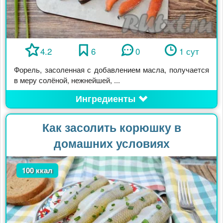
4.2
6
0
1 сут
Форель, засоленная с добавлением масла, получается
в меру солёной, нежнейшей, ...
Ингредиенты
Как засолить корюшку в
домашних условиях
100 ккал