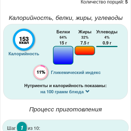
Количество порций:
5
Калорийность, белки, жиры, углеводы
Белки
Жиры
Углеводы
153
64%
32%
4%
ккал
15
г
7.5
г
0.9
г
Калорийность
11%
Гликемический индекс
Нутриенты и калорийность показаны:
на 100 грамм блюда
Процесс приготовления
1
Шаг
из 10: