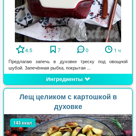
4.5
7
0
1 ч
Предлагаю запечь в духовке треску под овощной
шубой. Запечённая рыбка, покрытая ...
Ингредиенты
Лещ целиком с картошкой в
духовке
143 ккал