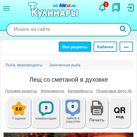
Перейти
1
к
основному
содержанию
Все рецепты
Кабачки
Рыба, морепродукты
Запеченная рыба
Лещ со сметаной в духовке
Похожие рецепты
Ингредиенты
Калорийность
Пошаговые фото (6)
0
2
QR
5.0
код
лайков
в
7 оценок
комментария
Печать
соцсетях