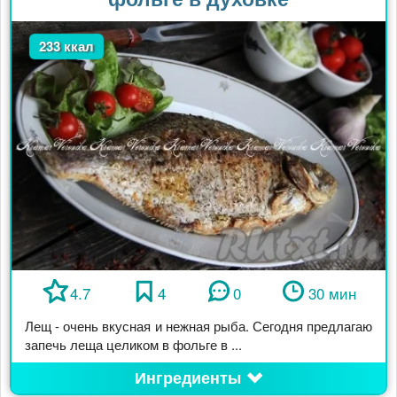
233 ккал
4.7
4
0
30 мин
Лещ - очень вкусная и нежная рыба. Сегодня предлагаю
запечь леща целиком в фольге в ...
Ингредиенты