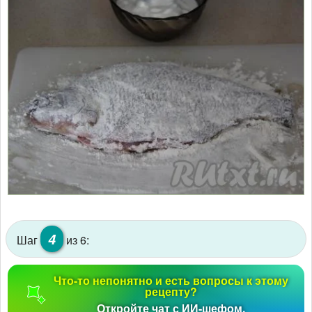
4
Шаг
из 6:
Что-то непонятно и есть вопросы к этому
рецепту?
Откройте чат с ИИ-шефом.