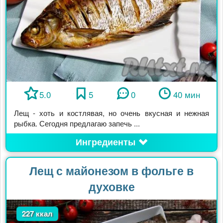
5.0
5
0
40 мин
Лещ - хоть и костлявая, но очень вкусная и нежная
рыбка. Сегодня предлагаю запечь ...
Ингредиенты
Лещ с майонезом в фольге в
духовке
227 ккал