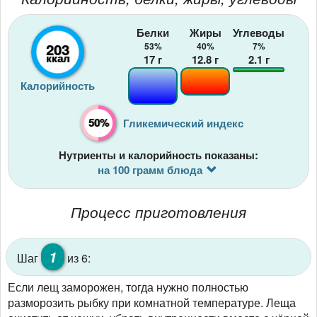
Белки
Жиры
Углеводы
203
53%
40%
7%
ккал
17
г
12.8
г
2.1
г
Калорийность
50%
Гликемический индекс
Нутриенты и калорийность показаны:
на 100 грамм блюда
Процесс приготовления
1
Шаг
из 6:
Если лещ заморожен, тогда нужно полностью
разморозить рыбку при комнатной температуре. Леща