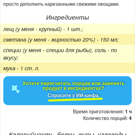
просто дополнить нарезанными свежими овощами.
Ингредиенты
лещ (у меня - крупный) - 1 шт.;
сметана (у меня - жирностью 20%) - 150 мл;
специи (у меня - специи для рыбы), соль - по
вкусу;
мука - 1 ст. л.
Хотите пересчитать порции или заменить
продукт в ингредиентах?
Спросите у ИИ-шефа.
Время приготовления:
1 ч
Количество порций:
4
Калорийность, белки, жиры, углеводы