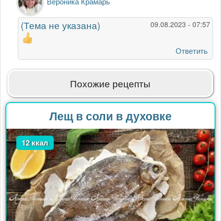
Вероника Крамарь
на
Попробал
(Тема не указана)
09.08.2023 - 07:57
.
Очень
понравился
Ответить
…
от
Владимир
Похожие рецепты
Лещ в соли в духовке
12 ккал