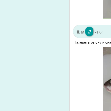
2
Шаг
из 6:
Натереть рыбку и сн