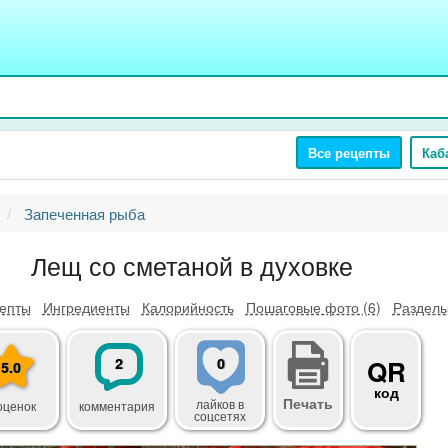
Все рецепты
Каб
Запеченная рыба
Лещ со сметаной в духовке
епты
Ингредиенты
Калорийность
Пошаговые фото (6)
Разделы
2
0
QR
5.0
код
Печать
лайков
в
оценок
комментария
соцсетях