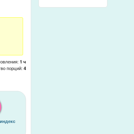
товления:
1 ч
тво порций:
4
 индекс