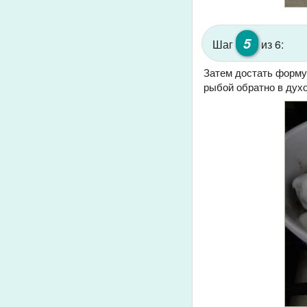
5
Шаг
из 6:
Затем достать форму
рыбой обратно в духо