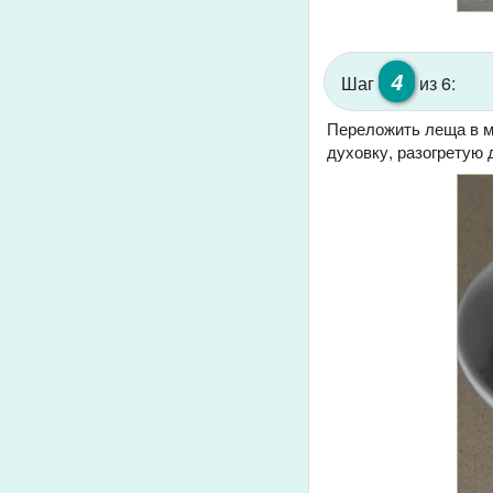
4
Шаг
из 6:
Переложить леща в му
духовку, разогретую 