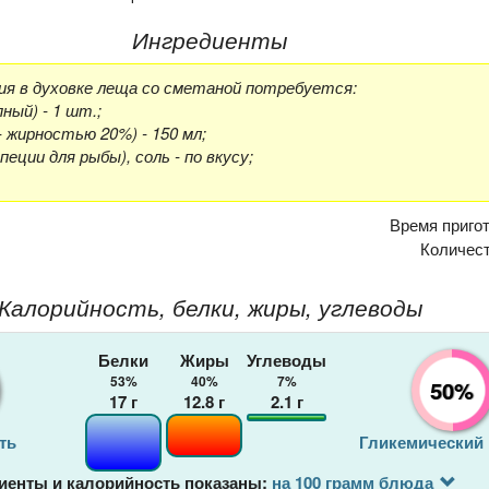
Ингредиенты
ия в духовке леща со сметаной потребуется:
пный) - 1 шт.;
- жирностью 20%) - 150 мл;
специи для рыбы), соль - по вкусу;
Время приго
Количес
Калорийность, белки, жиры, углеводы
Белки
Жиры
Углеводы
53%
40%
7%
50%
17
г
12.8
г
2.1
г
ть
Гликемический
иенты и калорийность показаны:
на 100 грамм блюда