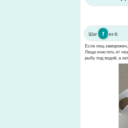
1
Шаг
из 6:
Если лещ заморожен,
Леща очистить от че
рыбу под водой, а з