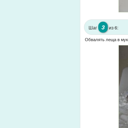
3
Шаг
из 6:
Обвалять леща в мук