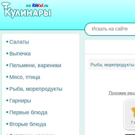
Перейти
к
основному
содержанию
Салаты
Выпечка
Пельмени, вареники
Рыба, морепродукты
Мясо, птица
Рыба, морепродукты
Похожие рец
Гарниры
Первые блюда
Вторые блюда
7 