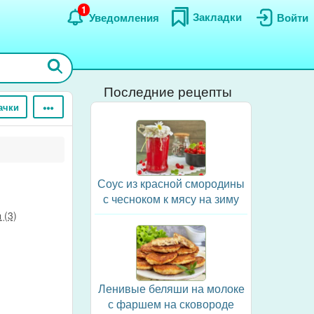
1
Закладки
Уведомления
Войти
Последние рецепты
ачки
Соус из красной смородины
с чесноком к мясу на зиму
 (3)
Ленивые беляши на молоке
с фаршем на сковороде