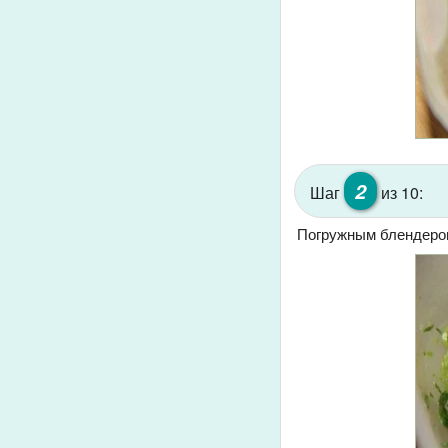
2
Шаг
из 10:
Погружным блендером