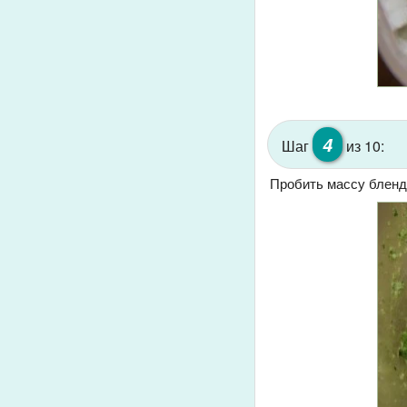
4
Шаг
из 10:
Пробить массу бленд