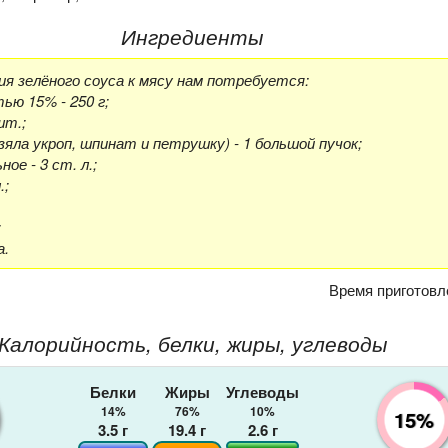
Ингредиенты
я зелёного соуса к мясу нам потребуется:
ю 15% - 250 г;
шт.;
взяла укроп, шпинат и петрушку) - 1 большой пучок;
ое - 3 ст. л.;
.;
;
а.
Время приготовл
Калорийность, белки, жиры, углеводы
Белки
Жиры
Углеводы
14%
76%
10%
15%
3.5
г
19.4
г
2.6
г