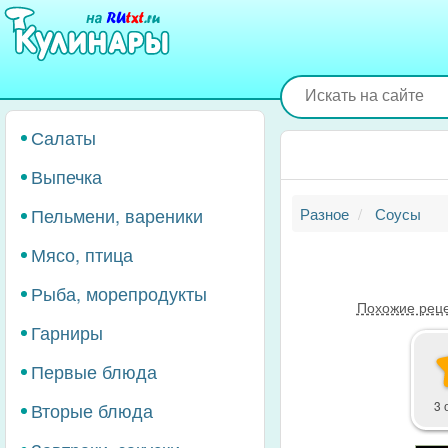
Перейти
к
основному
содержанию
Салаты
Выпечка
Пельмени, вареники
Разное
Соусы
Мясо, птица
Рыба, морепродукты
Похожие рец
Гарниры
Первые блюда
Вторые блюда
3 