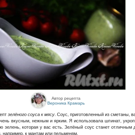
Автор рецепта
Вероника Крамарь
цепт
зелёного соуса к мясу
. Соус, приготовленный из сметаны, в
очень вкусным, нежным и ярким. Я использовала шпинат, укроп
ю зелень, которая у вас есть. Зелёный соус станет отличным
 и, например, к мантам или пельменям.