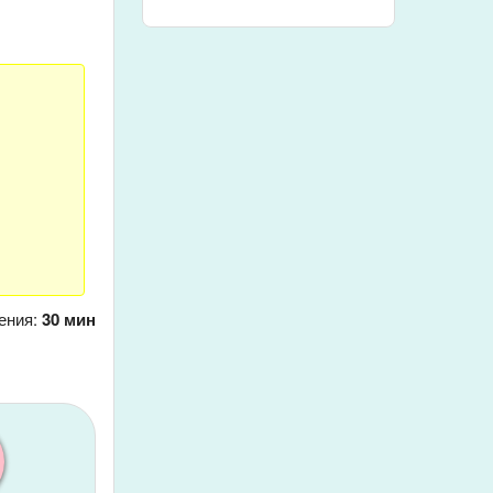
ения:
30 мин