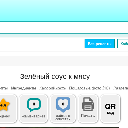
Все рецепты
Каб
Зелёный соус к мясу
епты
Ингредиенты
Калорийность
Пошаговые фото (10)
Разделы
0
0
QR
4.4
код
Печать
лайков
в
оценки
комментариев
соцсетях