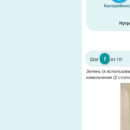
Калорийнос
Нутр
1
Шаг
из 10:
Зелень (я использов
измельчения (2 столо