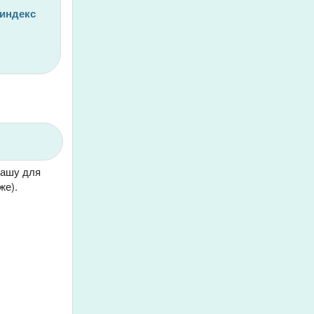
 индекс
чашу для
же).