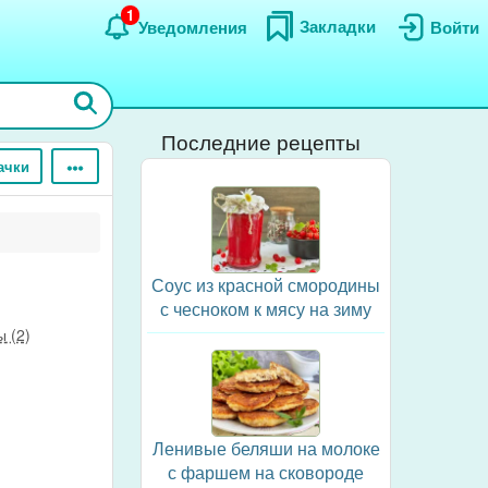
1
Закладки
Уведомления
Войти
Последние рецепты
ачки
Соус из красной смородины
с чесноком к мясу на зиму
 (2)
Ленивые беляши на молоке
с фаршем на сковороде