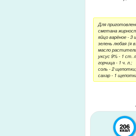
Для приготовлени
сметана жирность
яйцо варёное - 3 
зелень любая (я 
масло растительн
уксус 9% - 1 ст. л
горчица - 1 ч. л.;
соль - 2 щепотки
сахар - 1 щепотк
206
ккал