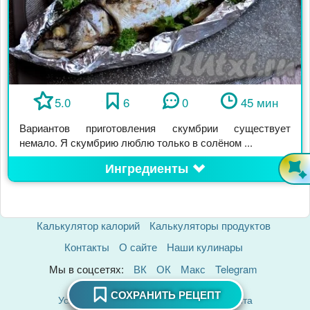
5.0
6
0
45 мин
Вариантов приготовления скумбрии существует
немало. Я скумбрию люблю только в солёном ...
Ингредиенты
Калькулятор калорий
Калькуляторы продуктов
Контакты
О сайте
Наши кулинары
Мы в соцсетях:
ВК
ОК
Макс
Telegram
Политика Конфиденциальности
СОХРАНИТЬ РЕЦЕПТ
Условия использования материалов сайта