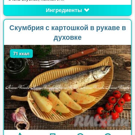
Ингредиенты
Скумбрия с картошкой в рукаве в
духовке
71 ккал