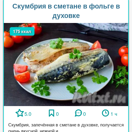
Скумбрия в сметане в фольге в
духовке
175 ккал
5.0
0
0
1 ч
Скумбрия, запечённая в сметане в духовке, получается
очень вкусной, нежной и ...