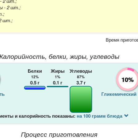
 2 шт.;
 - 2 шт.;
.;
2 шт.;
Время пригото
Калорийность, белки, жиры, углеводы
Белки
Жиры
Углеводы
12%
1%
87%
10%
0.5
г
0.1
г
3.7
г
ть
Гликемический
иенты и калорийность показаны:
на 100 грамм блюда
Процесс приготовления