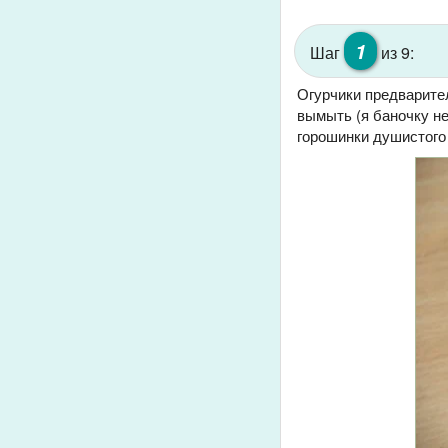
1
Шаг
из 9:
Огурчики предварител
вымыть (я баночку не
горошинки душистого 