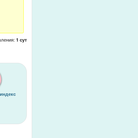
вления:
1 сут
 индекс