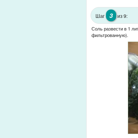
3
Шаг
из 9:
Соль развести в 1 ли
фильтрованную).