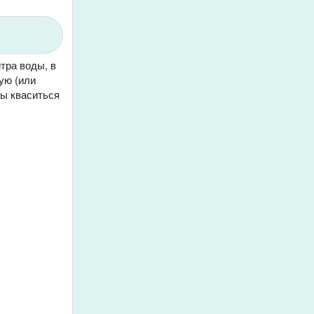
тра воды, в
ую (или
цы кваситься