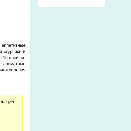
, аппетитные
я огурчики в
-15 дней, он
е, ароматные
иготовления
тся (на