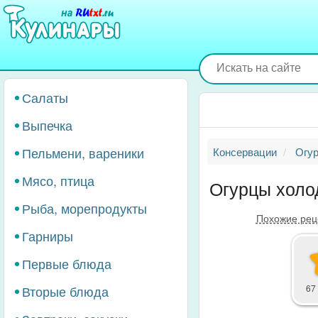
Перейти
к
основному
содержанию
Салаты
Выпечка
Пельмени, вареники
Консервации
Огур
Мясо, птица
Огурцы холо
Рыба, морепродукты
Похожие рец
Гарниры
Первые блюда
Вторые блюда
67