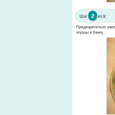
2
Шаг
из 9:
Предварительно замо
огурцы в банку.