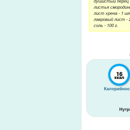
душистый перец -
листья смородины
лист хрена - 1 шт
лавровый лист - 
соль - 100 г.
16
ккал
Калорийнос
Нутр