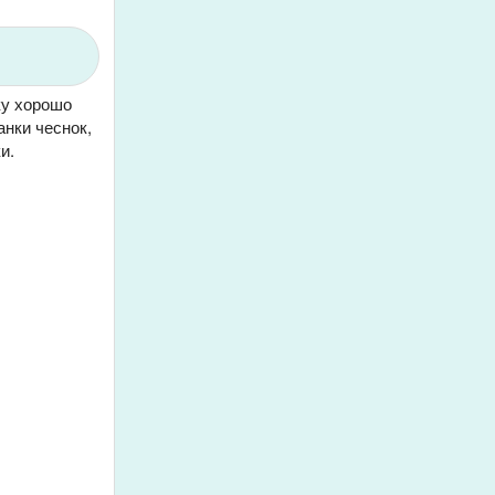
ку хорошо
анки чеснок,
и.