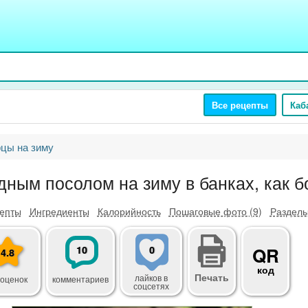
Все рецепты
Каб
цы на зиму
дным посолом на зиму в банках, как б
епты
Ингредиенты
Калорийность
Пошаговые фото (9)
Разделы
10
0
QR
4.8
код
Печать
лайков
в
 оценок
комментариев
соцсетях