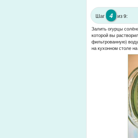
4
Шаг
из 9:
Залить огурцы солёно
которой вы растворил
фильтрованную) воду
на кухонном столе на 