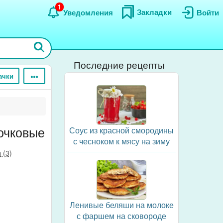
1
Закладки
Уведомления
Войти
Последние рецепты
ачки
очковые
Соус из красной смородины
с чесноком к мясу на зиму
 (3)
Ленивые беляши на молоке
с фаршем на сковороде