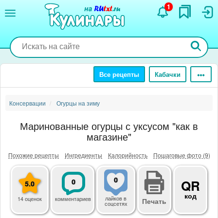
Перейти
1
к
основному
содержанию
Все рецепты
Кабачки
Консервации
Огурцы на зиму
Маринованные огурцы с уксусом "как в
магазине"
Похожие рецепты
Ингредиенты
Калорийность
Пошаговые фото (9)
0
0
QR
5.0
код
лайков
в
14 оценок
комментариев
Печать
соцсетях