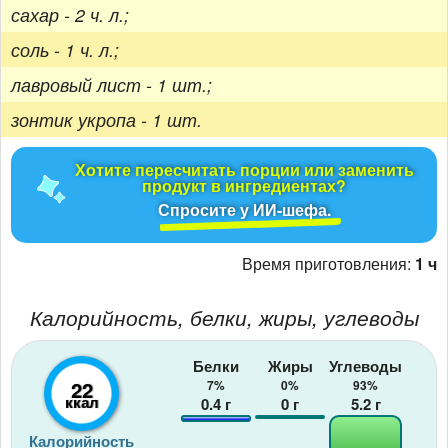
сахар - 2 ч. л.;
соль - 1 ч. л.;
лавровый лист - 1 шт.;
зонтик укропа - 1 шт.
Хотите пересчитать порции или заменить
продукт в ингредиентах?
Спросите у ИИ-шефа.
Время приготовления:
1 ч
Калорийность, белки, жиры, углеводы
Белки
Жиры
Углеводы
22
7%
0%
93%
ккал
0.4
г
0
г
5.2
г
Калорийность