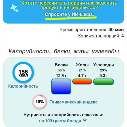
Хотите пересчитать порции или заменить
продукт в ингредиентах?
Спросите у ИИ-шефа.
Время приготовления:
30 мин
Количество порций:
4
Калорийность, белки, жиры, углеводы
Белки
Жиры
Углеводы
156
56%
21%
23%
ккал
12.9
г
4.7
г
5.3
г
Калорийность
10%
Гликемический индекс
Нутриенты и калорийность показаны:
на 100 грамм блюда