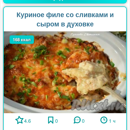
Куриное филе со сливками и
сыром в духовке
168 ккал
4.6
0
0
1 ч