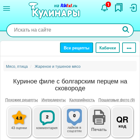
Перейти
1
к
основному
содержанию
Все рецепты
Кабачки
Мясо, птица
Жареное и тушеное мясо
Куриное филе с болгарским перцем на
сковороде
Похожие рецепты
Ингредиенты
Калорийность
Пошаговые фото (9)
0
2
QR
4.9
код
лайков
в
43 оценки
комментария
Печать
соцсетях