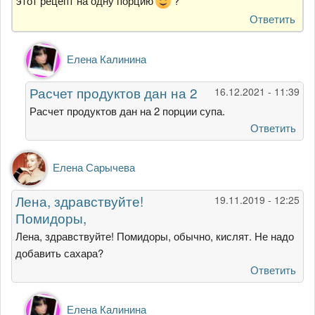
этот рецепт на одну порцию
?
Ответить
Ответ
Елена Калинина
на
этот
Расчет продуктов дан на 2
16.12.2021 - 11:39
рецепт
на
Расчет продуктов дан на 2 порции супа.
одну
Ответить
порцию?
от
Елена Сарычева
Гость
Лена, здравствуйте!
19.11.2019 - 12:25
Помидоры,
Лена, здравствуйте! Помидоры, обычно, кислят. Не надо
добавить сахара?
Ответить
Ответ
Елена Калинина