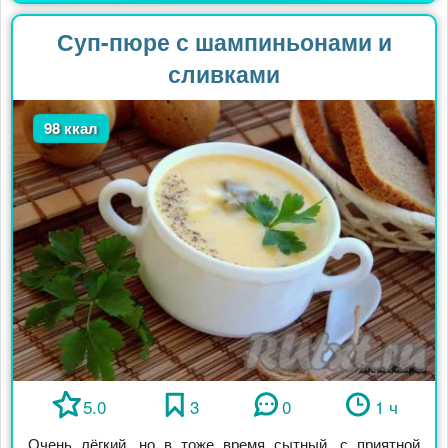
Суп-пюре с шампиньонами и
сливками
98 ккал
5.0
3
0
1 ч
Очень лёгкий, но в тоже время сытный, с приятной