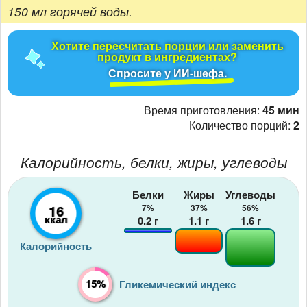
150 мл горячей воды.
Хотите пересчитать порции или заменить
продукт в ингредиентах?
Спросите у ИИ-шефа.
Время приготовления:
45 мин
Количество порций:
2
Калорийность, белки, жиры, углеводы
Белки
Жиры
Углеводы
16
7%
37%
56%
ккал
0.2
г
1.1
г
1.6
г
Калорийность
15%
Гликемический индекс