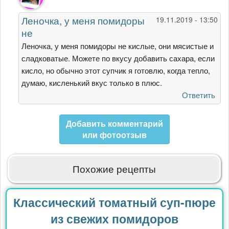
на
Лена,
Леночка, у меня помидоры
19.11.2019 - 13:50
здравствуйте!
не
Помидоры,
от
Леночка, у меня помидоры не кислые, они мясистые и
Елена
сладковатые. Можете по вкусу добавить сахара, если
Сарычева
кисло, но обычно этот супчик я готовлю, когда тепло,
думаю, кисленький вкус только в плюс.
Ответить
Добавить комментарий
или фотоотзыв
Похожие рецепты
Классический томатный суп-пюре
из свежих помидоров