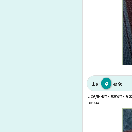
4
Шаг
из 9:
Соединить взбитые ж
вверх.