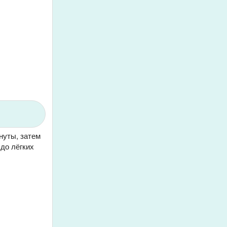
нуты, затем
до лёгких