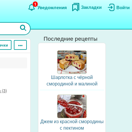
1
Закладки
Уведомления
Войти
Последние рецепты
ачки
Шарлотка с чёрной
смородиной и малиной
 (3)
Джем из красной смородины
с пектином