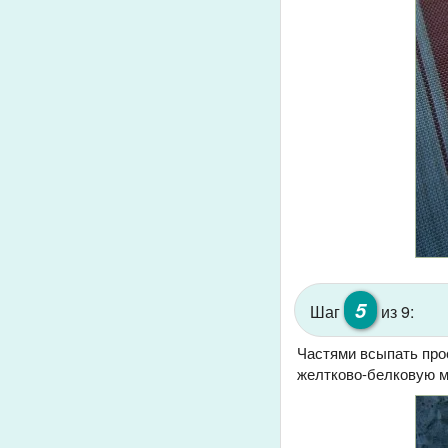
5
Шаг
из 9:
Частями всыпать про
желтково-белковую м