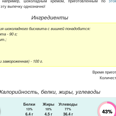
, например, шоколадным кремом, приготовленным по
это
 эту выпечку однозначно!
Ингредиенты
ия шоколадного бисквита с вишней понадобится:
та - 90 г;
шт.;
 замороженная) - 100 г.
Время приго
Количес
Калорийность, белки, жиры, углеводы
Белки
Жиры
Углеводы
13%
10%
77%
43%
6.4
г
4.5
г
36.4
г