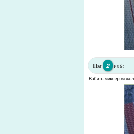
2
Шаг
из 9:
Взбить миксером желт