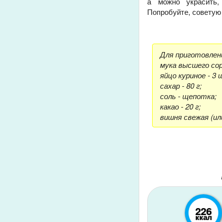
а можно украсить
Попробуйте, советую
Для приготовлен
мука высшего сор
яйцо куриное - 3 
сахар - 80 г;
соль - щепотка;
какао - 20 г;
вишня свежая (или
226
ккал