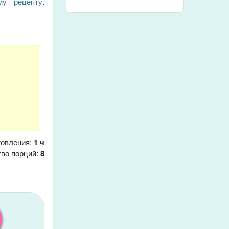
му рецепту
.
товления:
1 ч
тво порций:
8