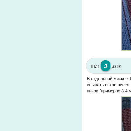
3
Шаг
из 9:
В отдельной миске к 
всыпать оставшиеся 2
пиков (примерно 3-4 