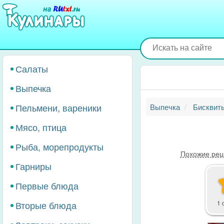
Перейти
к
основному
содержанию
Салаты
Выпечка
Пельмени, вареники
Выпечка
Бисквит
Мясо, птица
Рыба, морепродукты
Похожие рец
Гарниры
Первые блюда
Вторые блюда
1 