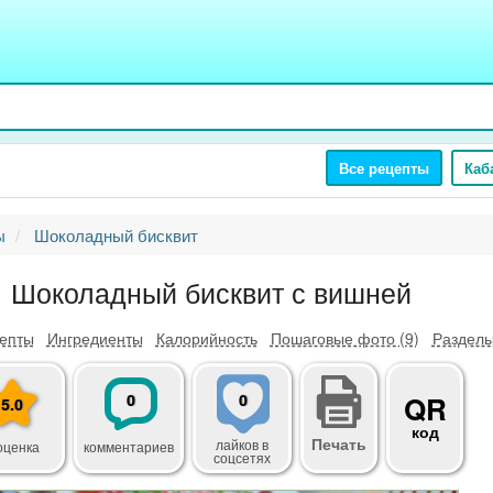
Все рецепты
Каб
ы
Шоколадный бисквит
Шоколадный бисквит с вишней
епты
Ингредиенты
Калорийность
Пошаговые фото (9)
Разделы
0
0
QR
5.0
код
Печать
лайков
в
оценка
комментариев
соцсетях