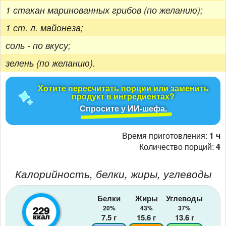
1 стакан маринованных грибов (по желанию);
1 ст. л. майонеза;
соль - по вкусу;
зелень (по желанию).
Хотите пересчитать порции или заменить
продукт в ингредиентах?
Спросите у ИИ-шефа.
Время приготовления:
1 ч
Количество порций:
4
Калорийность, белки, жиры, углеводы
Белки
Жиры
Углеводы
229
20%
43%
37%
ккал
7.5
г
15.6
г
13.6
г