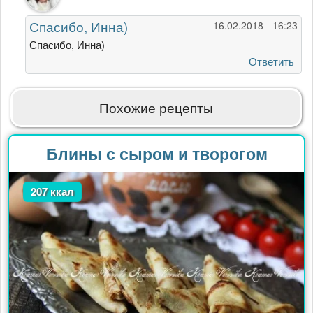
Очень
Спасибо, Инна)
16.02.2018 - 16:23
аппетитно
от
Спасибо, Инна)
Инна
Ответить
Кондрашова
Похожие рецепты
Блины с сыром и творогом
207 ккал