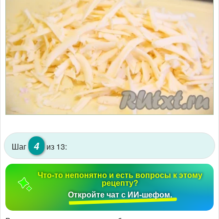
4
Шаг
из 13:
Что-то непонятно и есть вопросы к этому
рецепту?
Откройте чат с ИИ-шефом.