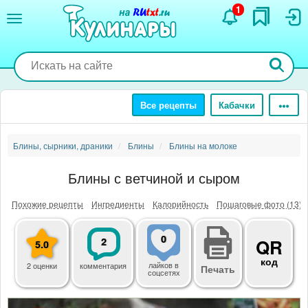
Перейти
1
к
основному
содержанию
Все рецепты
Кабачки
Блины, сырники, драники
Блины
Блины на молоке
Блины с ветчиной и сыром
Похожие рецепты
Ингредиенты
Калорийность
Пошаговые фото (13)
0
2
QR
5.0
код
лайков
в
2 оценки
комментария
Печать
соцсетях