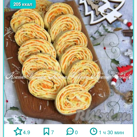
205 ккал
4.9
7
0
1 ч 30 мин