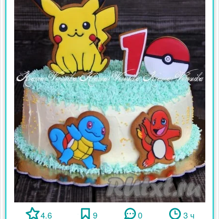
4.6
9
0
3 ч