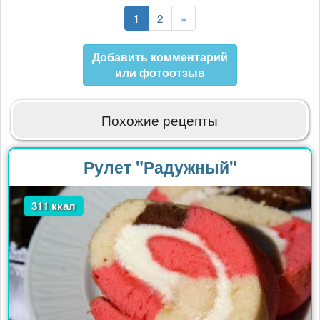
страница
Текущая
1
Страница
2
Последняя
»
страница
страница
Добавить комментарий
или фотоотзыв
Похожие рецепты
Рулет "Радужный"
311 ккал