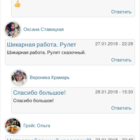
стал
у
Ответить
нас…
от
Анастасия
Оксана Ставицкая
Шикарная работа. Рулет
27.01.2018 - 22:28
Шикарная работа. Рулет сказочный.
Ответить
Ответ
Вероника Крамарь
на
Шикарная
Cпасибо большое!
28.01.2018 - 15:30
работа.
Рулет
Cпасибо большое!
от
Ответить
Оксана
Ставицкая
Грэйс Ольга
23.01.2018 - 22:49