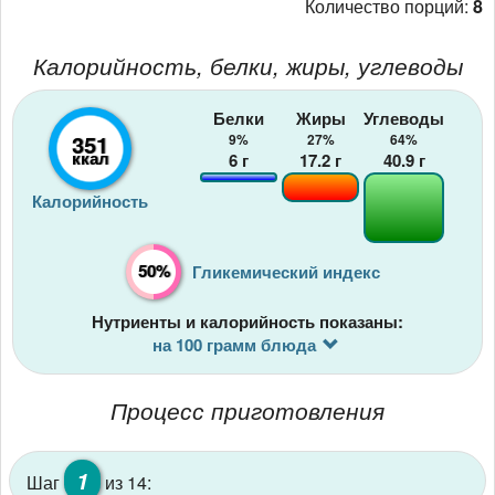
Количество порций:
8
Калорийность, белки, жиры, углеводы
Белки
Жиры
Углеводы
351
9%
27%
64%
ккал
6
г
17.2
г
40.9
г
Калорийность
50%
Гликемический индекс
Нутриенты и калорийность показаны:
на 100 грамм блюда
Процесс приготовления
1
Шаг
из 14: