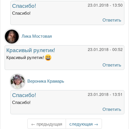
Слов
Спасибо!
23.01.2018 - 13:50
нет,
какая
Спасибо!
красота
Ответить
от
Елена
Лика Мостовая
Каланчина
Красивый рулетик!
23.01.2018 - 00:52
Красивый рулетик!
Ответить
Ответ
Вероника Крамарь
на
Красивый
Спасибо!
23.01.2018 - 13:51
рулетик!
от
Спасибо!
Лика
Ответить
Мостовая
← предыдущая
Следующая
следующая →