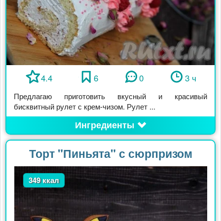
4.4
6
0
3 ч
Предлагаю приготовить вкусный и красивый
бисквитный рулет с крем-чизом. Рулет ...
Ингредиенты
Торт "Пиньята" с сюрпризом
349 ккал