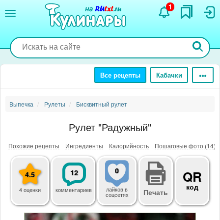
Перейти
1
к
основному
содержанию
Все рецепты
Кабачки
Выпечка
Рулеты
Бисквитный рулет
Рулет "Радужный"
Похожие рецепты
Ингредиенты
Калорийность
Пошаговые фото (14)
0
12
QR
4.5
код
лайков
в
4 оценки
комментариев
Печать
соцсетях