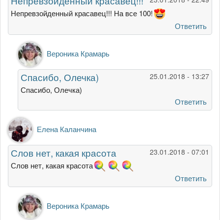
Непревзойденный красавец!!!
Непревзойденный красавец!!! На все 100!
Ответить
Ответ
Вероника Крамарь
на
Непревзойденный
Спасибо, Олечка)
25.01.2018 - 13:27
красавец!!!
от
Спасибо, Олечка)
Грэйс
Ответить
Ольга
Елена Каланчина
Слов нет, какая красота
23.01.2018 - 07:01
Слов нет, какая красота
Ответить
Ответ
Вероника Крамарь
на