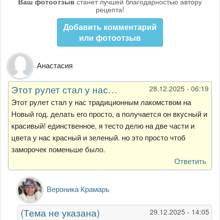
Ваш фотоотзыв
станет лучшей благодарностью автору
рецепта!
Добавить комментарий
или фотоотзыв
Анастасия
Этот рулет стал у нас…
28.12.2025 - 06:19
Этот рулет стал у нас традиционным лакомством на
Новый год. делать его просто, а получается он вкусный и
красивый! единственное, я тесто делю на две части и
цвета у нас красный и зеленый. но это просто чтоб
заморочек поменьше было.
Ответить
Ответ
Вероника Крамарь
на
Этот
(Тема не указана)
29.12.2025 - 14:05
рулет