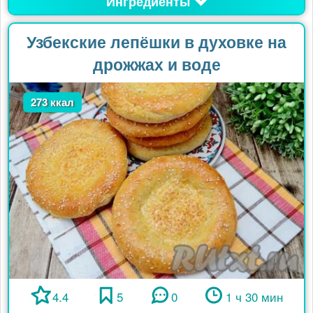
Ингредиенты
Узбекские лепёшки в духовке на
дрожжах и воде
273 ккал
4.4
5
0
1 ч 30 мин