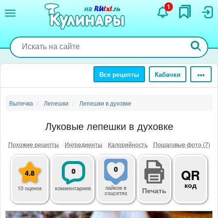
Перейти
1
к
основному
содержанию
Все рецепты
Кабачки
Выпечка
Лепешки
Лепешки в духовке
Луковые лепешки в духовке
Похожие рецепты
Ингредиенты
Калорийность
Пошаговые фото (7)
0
0
QR
4.8
код
лайков
в
10 оценок
комментариев
Печать
соцсетях