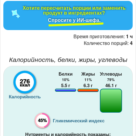
Хотите пересчитать порции или заменить
продукт в ингредиентах?
Спросите у ИИ-шефа.
Время приготовления:
1 ч
Количество порций:
4
Калорийность, белки, жиры, углеводы
Белки
Жиры
Углеводы
276
10%
11%
79%
ккал
5.5
г
6.3
г
46.1
г
Калорийность
45%
Гликемический индекс
Нутриенты и калорийность показаны: