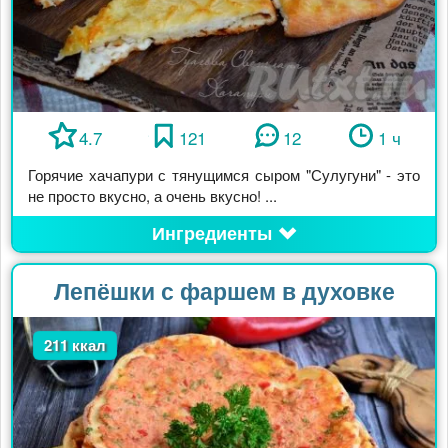
4.7
121
12
1 ч
Горячие хачапури с тянущимся сыром "Сулугуни" - это
не просто вкусно, а очень вкусно! ...
Ингредиенты
Лепёшки с фаршем в духовке
211 ккал