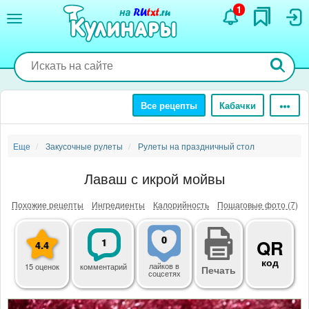
Перейти
1
к
основному
содержанию
Все рецепты
Кабачки
Еще
Закусочные рулеты
Рулеты на праздничный стол
Лаваш с икрой мойвы
Похожие рецепты
Ингредиенты
Калорийность
Пошаговые фото (7)
0
1
QR
4.4
код
лайков
в
15 оценок
комментарий
Печать
соцсетях