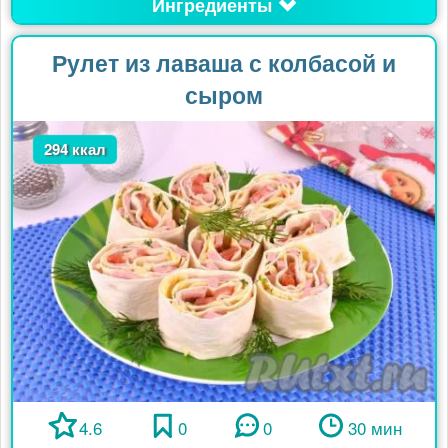
Ингредиенты
Рулет из лаваша с колбасой и
сыром
294 ккал
4.6
0
0
30 мин