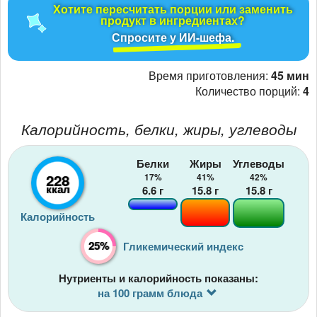
Хотите пересчитать порции или заменить
продукт в ингредиентах?
Спросите у ИИ-шефа.
Время приготовления:
45 мин
Количество порций:
4
Калорийность, белки, жиры, углеводы
Белки
Жиры
Углеводы
228
17%
41%
42%
ккал
6.6
г
15.8
г
15.8
г
Калорийность
25%
Гликемический индекс
Нутриенты и калорийность показаны:
на 100 грамм блюда