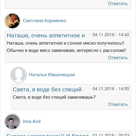
Ответить
Светлана Корниенко
Наташа, очень аппетитное и
04.11.2016 - 14:42
Наташа, очень аппетитное и сочное мяско получилось!!
Обычно в воде мясо замачиваю, интересно с рассолом!!
Ответить
Ответ
Наталья Имшенецкая
на
Наташа,
Света, в воде без специй
04.11.2016 - 14:55
очень
аппетитное
Света, в воде без специй замачивашь?
и
Ответить
от
Светлана
Irina Avd
Корниенко
Бусики новогодние))) И блюдо
01.11.2016 - 20:03