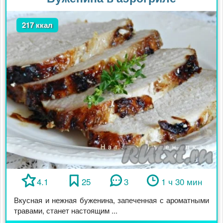
217 ккал
4.1
25
3
1 ч 30 мин
Вкусная и нежная буженина, запеченная с ароматными
травами, станет настоящим ...