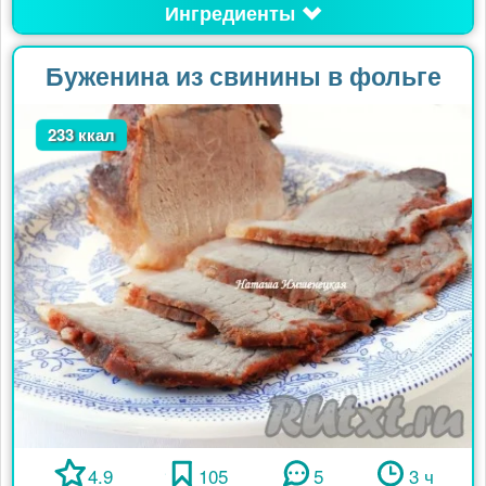
Ингредиенты
Буженина из свинины в фольге
233 ккал
4.9
105
5
3 ч