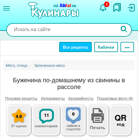
Перейти
1
к
основному
содержанию
Все рецепты
Кабачки
Мясо, птица
Запеченное мясо
Буженина по-домашнему из свинины в
рассоле
Похожие рецепты
Ингредиенты
Калорийность
Пошаговые фото (6)
0
11
QR
4.9
код
лайков
в
57 оценок
комментариев
Печать
соцсетях