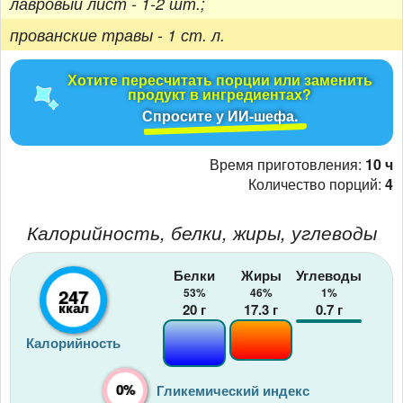
лавровый лист - 1-2 шт.;
прованские травы - 1 ст. л.
Хотите пересчитать порции или заменить
продукт в ингредиентах?
Спросите у ИИ-шефа.
Время приготовления:
10 ч
Количество порций:
4
Калорийность, белки, жиры, углеводы
Белки
Жиры
Углеводы
247
53%
46%
1%
ккал
20
г
17.3
г
0.7
г
Калорийность
0%
Гликемический индекс