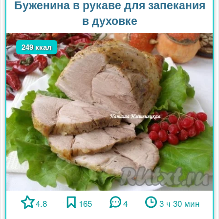
Буженина в рукаве для запекания
в духовке
249 ккал
4.8
165
4
3 ч 30 мин