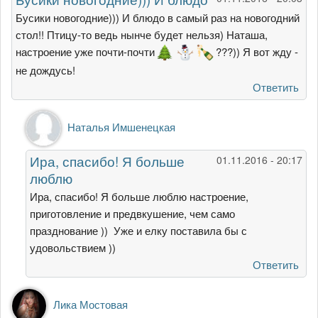
Бусики новогодние))) И блюдо в самый раз на новогодний
стол!! Птицу-то ведь нынче будет нельзя) Наташа,
настроение уже почти-почти
???)) Я вот жду -
не дождусь!
Ответить
Ответ
Наталья Имшенецкая
на
Бусики
Ира, спасибо! Я больше
01.11.2016 - 20:17
новогодние)))
люблю
И
блюдо
Ира, спасибо! Я больше люблю настроение,
от
приготовление и предвкушение, чем само
Irina
празднование )) Уже и елку поставила бы с
Avd
удовольствием ))
Ответить
Лика Мостовая