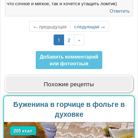
что сочное и мягкое, так и хочется утащить ломтик)
Ответить
← предыдущая
Следующая
следующая →
страница
Текущая
1
Страница
2
Последняя
»
страница
страница
Добавить комментарий
или фотоотзыв
Похожие рецепты
Буженина в горчице в фольге в
духовке
205 ккал