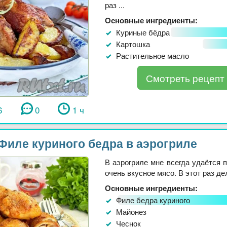
раз ...
Основные ингредиенты:
Куриные бёдра
Картошка
Растительное масло
Смотреть рецепт
6
0
1 ч
Филе куриного бедра в аэрогриле
В аэрогриле мне всегда удаётся п
очень вкусное мясо. В этот раз дел
Основные ингредиенты:
Филе бедра куриного
Майонез
Чеснок