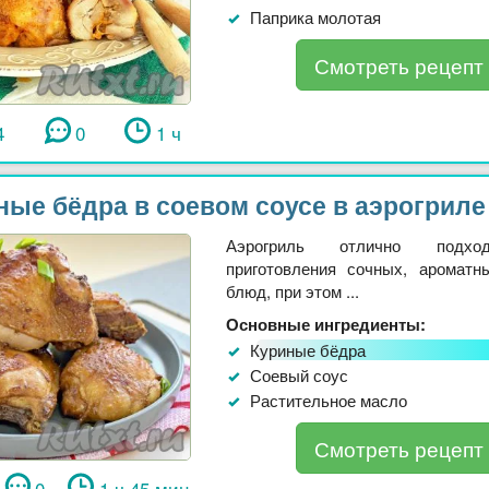
Паприка молотая
Смотреть рецепт
4
0
1 ч
ные бёдра в соевом соусе в аэрогриле
Аэрогриль отлично подх
приготовления сочных, аромат
блюд, при этом ...
Основные ингредиенты:
Куриные бёдра
Соевый соус
Растительное масло
Смотреть рецепт
0
1 ч 45 мин