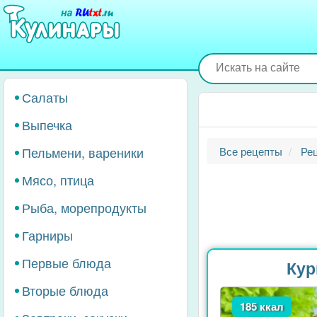
Перейти
к
основному
содержанию
Салаты
Выпечка
Пельмени, вареники
Все рецепты
Ре
Мясо, птица
Рыба, морепродукты
Гарниры
Первые блюда
Кур
Вторые блюда
185 ккал