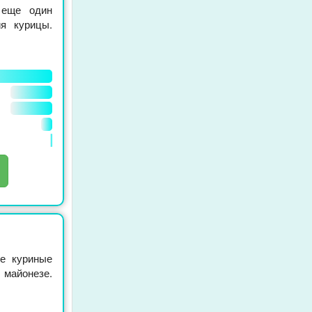
 еще один
ия курицы.
ле куриные
айонезе.