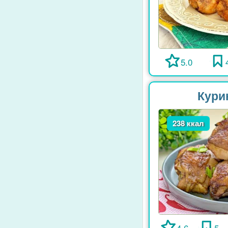
5.0
Кури
238 ккал
4.6
5