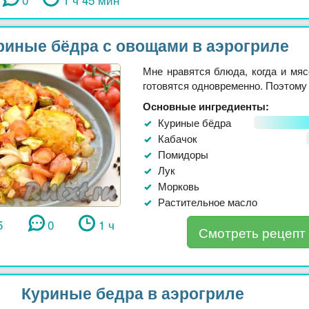
риные бёдра с овощами в аэрогриле
Мне нравятся блюда, когда и мясо
готовятся одновременно. Поэтому 
Основные ингредиенты:
Куриные бёдра
Кабачок
Помидоры
Лук
Морковь
Растительное масло
5
0
1 ч
Смотреть рецепт
Куриные бедра в аэрогриле