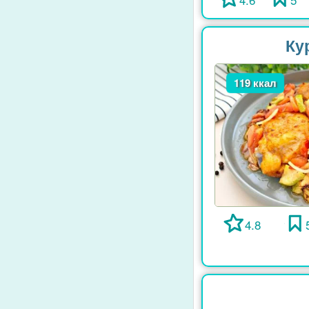
Ку
119 ккал
4.8