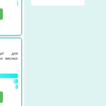
одит для
ных мясных