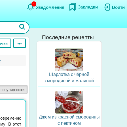
1
Закладки
Уведомления
Войти
Последние рецепты
ачки
е
Шарлотка с чёрной
смородиной и малиной
 популярности
Джем из красной смородины
временно
с пектином
ему. В этот