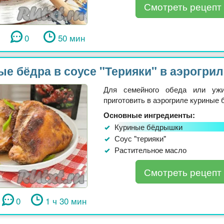
Смотреть рецепт
0
50 мин
е бёдра в соусе "Терияки" в аэрогрил
Для семейного обеда или уж
приготовить в аэрогриле куриные бё
Основные ингредиенты:
Куриные бёдрышки
Соус "терияки"
Растительное масло
Смотреть рецепт
0
1 ч 30 мин