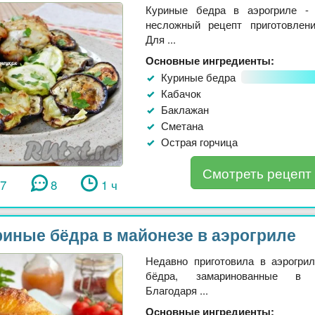
Куриные бедра в аэрогриле -
несложный рецепт приготовлен
Для ...
Основные ингредиенты:
Куриные бедра
Кабачок
Баклажан
Сметана
Острая горчица
Смотреть рецепт
27
8
1 ч
риные бёдра в майонезе в аэрогриле
Недавно приготовила в аэрогри
бёдра, замаринованные в м
Благодаря ...
Основные ингредиенты: