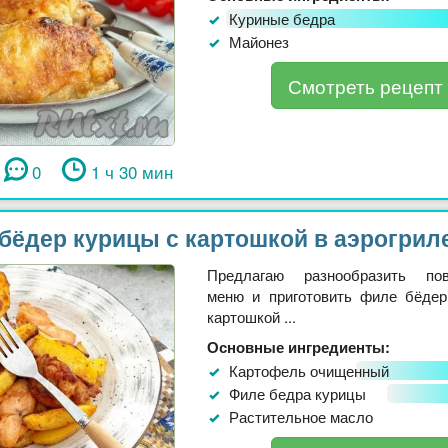
Куриные бедра
Майонез
Смотреть рецепт
0
1 ч 30 мин
бёдер курицы с картошкой в аэрогрил
Предлагаю разнообразить пов
меню и приготовить филе бёде
картошкой ...
Основные ингредиенты:
Картофель очищенный
Филе бедра курицы
Растительное масло