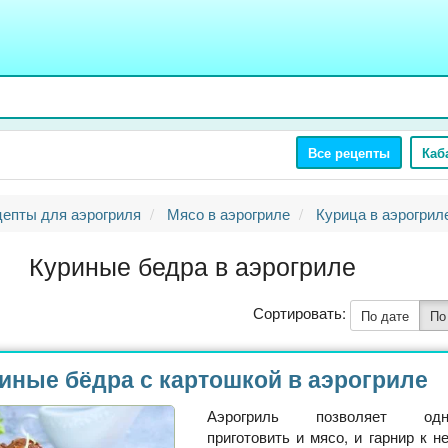
Все рецепты
Каб
цепты для аэрогриля
Мясо в аэрогриле
Курица в аэрогрил
Куриные бедра в аэрогриле
Сортировать:
По дате
По
иные бёдра с картошкой в аэрогриле
Аэрогриль позволяет одно
приготовить и мясо, и гарнир к н