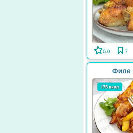
5.0
7
Филе 
176 ккал