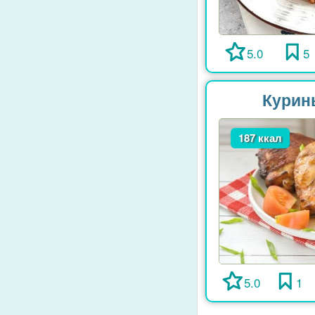
5.0
5
Курины
187 ккал
5.0
1