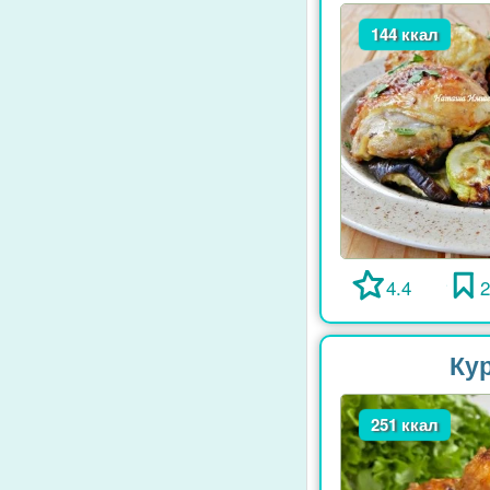
144 ккал
4.4
Ку
251 ккал