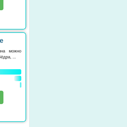
е
ина можно
дра, ...