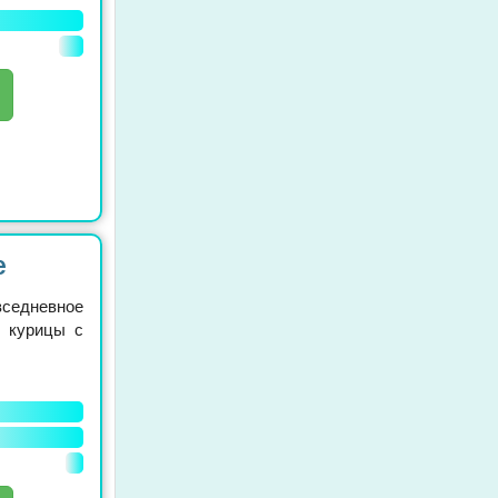
е
седневное
р курицы с