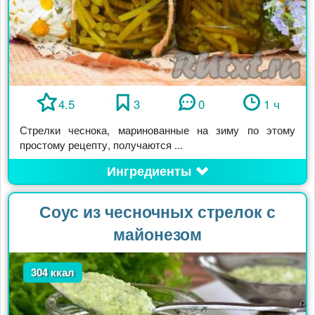
4.5
3
0
1 ч
Стрелки чеснока, маринованные на зиму по этому
простому рецепту, получаются ...
Ингредиенты
Соус из чесночных стрелок с
майонезом
304 ккал