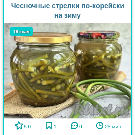
Чесночные стрелки по-корейски
на зиму
19 ккал
5.0
1
0
25 мин