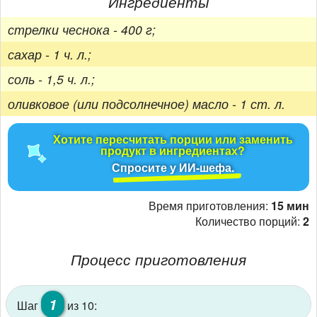
Ингредиенты
стрелки чеснока - 400 г;
сахар - 1 ч. л.;
соль - 1,5 ч. л.;
оливковое (или подсолнечное) масло - 1 ст. л.
Хотите пересчитать порции или заменить
продукт в ингредиентах?
Спросите у ИИ-шефа.
Время приготовления:
15 мин
Количество порций:
2
Процесс приготовления
1
Шаг
из 10: