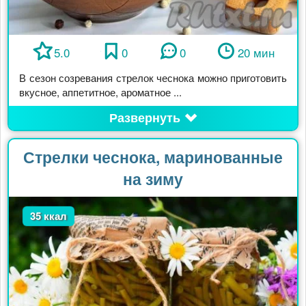
5.0
0
0
20 мин
В сезон созревания стрелок чеснока можно приготовить
вкусное, аппетитное, ароматное ...
Развернуть
Стрелки чеснока, маринованные
на зиму
35 ккал