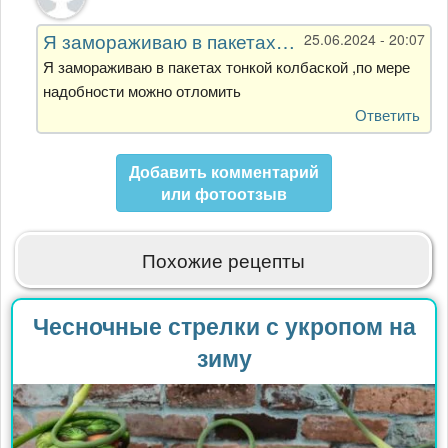
на
Заморозила
Я замораживаю в пакетах…
25.06.2024 - 20:07
баночки
пасты
Я замораживаю в пакетах тонкой колбаской ,по мере
из…
надобности можно отломить
от
Ответить
Полина
Добавить комментарий
или фотоотзыв
Похожие рецепты
Чесночные стрелки с укропом на
зиму