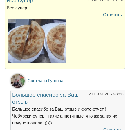
Все супер
Ответить
Ответ
Светлана Гуагова
на
Все
Большое спасибо за Ваш
20.09.2020 - 23:26
супер
отзыв
от
Sly
Большое спасибо за Ваш отзыв и фото-отчет !
Чебуреки-супер , такие аппетитные, что аж запах их
почувствовала !)))))
Ответить