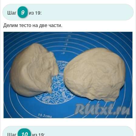
9
Шаг
из 19:
Делим тесто на две части.
10
Шаг
из 19: