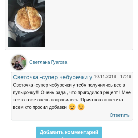
Ответ
Светлана Гуагова
на
Светочка,
Светочка -супер чебуречки у
10.11.2018 - 17:46
огромное
спасибо
Светочка -супер чебуречки у тебя получились все в
за
пупырочку!!! Очень рада , что пригодился рецепт ! Мне
от
тесто тоже очень понравилось !Приятного аппетита
Светлана
всем кто просил добавки
Корниенко
Ответить
Добавить комментарий