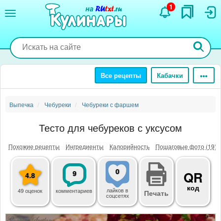
Перейти
1
к
основному
содержанию
Все рецепты
Кабачки
Выпечка
Чебуреки
Чебуреки с фаршем
Тесто для чебуреков с уксусом
Похожие рецепты
Ингредиенты
Калорийность
Пошаговые фото (19)
0
9
QR
4.8
код
лайков
в
49 оценок
комментариев
Печать
соцсетях