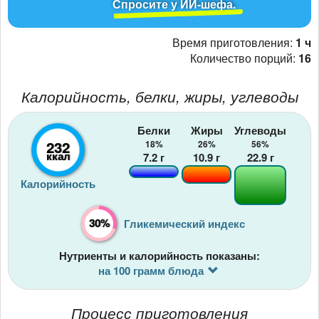
Спросите у ИИ-шефа.
Время приготовления:
1 ч
Количество порций:
16
Калорийность, белки, жиры, углеводы
Белки
Жиры
Углеводы
232
18%
26%
56%
ккал
7.2
г
10.9
г
22.9
г
Калорийность
30%
Гликемический индекс
Нутриенты и калорийность показаны:
на 100 грамм блюда
Процесс приготовления