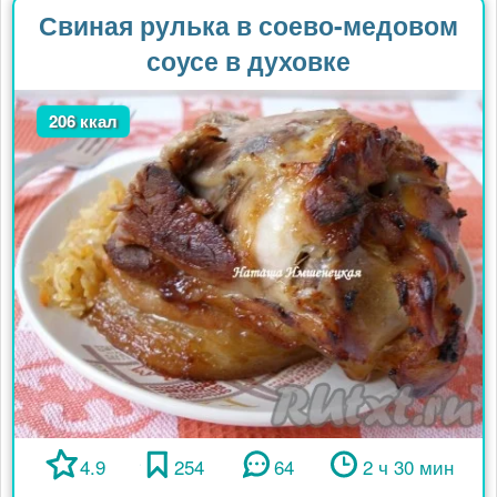
Свиная рулька в соево-медовом
соусе в духовке
206 ккал
4.9
254
64
2 ч 30 мин