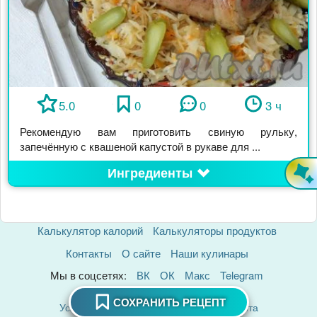
5.0
0
0
3 ч
Рекомендую вам приготовить свиную рульку,
запечённую с квашеной капустой в рукаве для ...
Ингредиенты
Калькулятор калорий
Калькуляторы продуктов
Контакты
О сайте
Наши кулинары
Мы в соцсетях:
ВК
ОК
Макс
Telegram
Политика Конфиденциальности
СОХРАНИТЬ РЕЦЕПТ
Условия использования материалов сайта