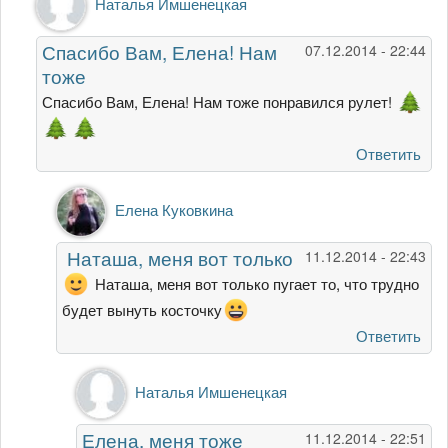
Наталья Имшенецкая
на
Отличный
Спасибо Вам, Елена! Нам
07.12.2014 - 22:44
рулет,
тоже
я
обязательно
Спасибо Вам, Елена! Нам тоже понравился рулет!
от
Елена
Ответить
Куковкина
Ответ
Елена Куковкина
на
Спасибо
Наташа, меня вот только
11.12.2014 - 22:43
Вам,
Елена!
Наташа, меня вот только пугает то, что трудно
Нам
будет вынуть косточку
тоже
Ответить
от
Наталья
Ответ
Имшенецкая
Наталья Имшенецкая
на
Наташа,
Елена, меня тоже
11.12.2014 - 22:51
меня