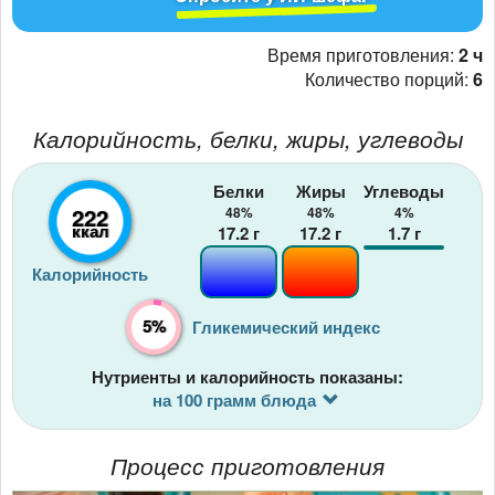
Время приготовления:
2 ч
Количество порций:
6
Калорийность, белки, жиры, углеводы
Белки
Жиры
Углеводы
222
48%
48%
4%
ккал
17.2
г
17.2
г
1.7
г
Калорийность
5%
Гликемический индекс
Нутриенты и калорийность показаны:
на 100 грамм блюда
Процесс приготовления