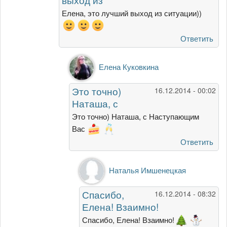
совет У
Елена, это лучший выход из ситуации))
от
Елена
Ответить
Куковкина
Ответ
Елена Куковкина
на
Елена,
Это точно)
16.12.2014 - 00:02
это
Наташа, с
лучший
выход
Это точно) Наташа, с Наступающим
из
Вас
от
Ответить
Наталья
Имшенецкая
Ответ
Наталья Имшенецкая
на
Это
Спасибо,
16.12.2014 - 08:32
точно)
Елена! Взаимно!
Наташа,
с
Спасибо, Елена! Взаимно!