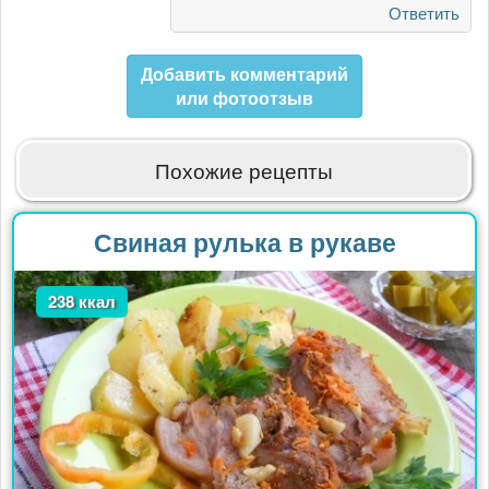
от
Ответить
Елена
Куковкина
Добавить комментарий
или фотоотзыв
Похожие рецепты
Свиная рулька в рукаве
238 ккал