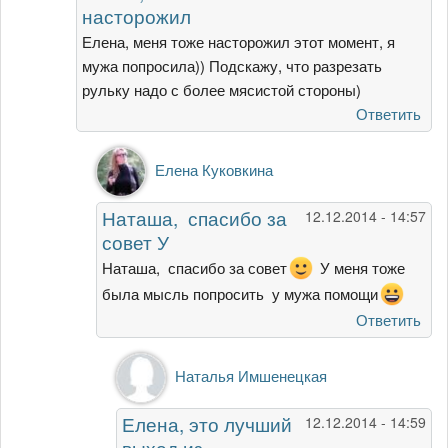
насторожил
вот
только
Елена, меня тоже насторожил этот момент, я
от
мужа попросила)) Подскажу, что разрезать
Елена
рульку надо с более мясистой стороны)
Куковкина
Ответить
Ответ
Елена Куковкина
на
Елена,
Наташа, спасибо за
12.12.2014 - 14:57
меня
совет У
тоже
насторожил
Наташа, спасибо за совет
У меня тоже
от
была мысль попросить у мужа помощи
Наталья
Ответить
Имшенецкая
Ответ
Наталья Имшенецкая
на
Наташа,
Елена, это лучший
12.12.2014 - 14:59
спасибо
выход из
за