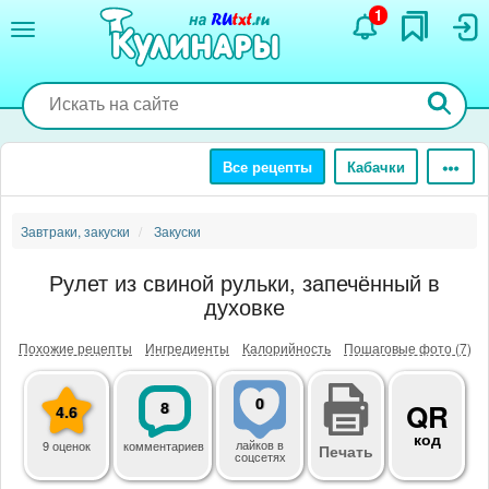
Перейти
1
к
основному
содержанию
Все рецепты
Кабачки
Завтраки, закуски
Закуски
Рулет из свиной рульки, запечённый в
духовке
Похожие рецепты
Ингредиенты
Калорийность
Пошаговые фото (7)
0
8
QR
4.6
код
лайков
в
9 оценок
комментариев
Печать
соцсетях