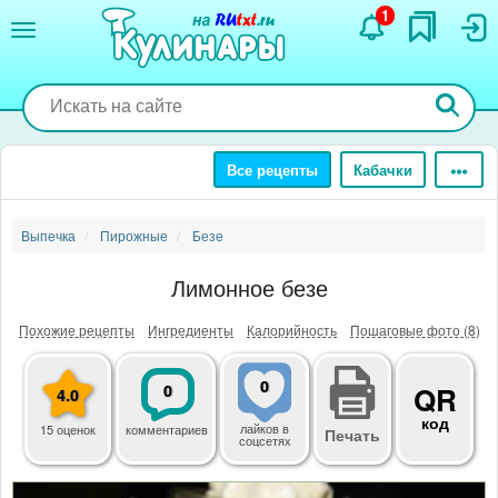
Перейти
1
к
основному
содержанию
Все рецепты
Кабачки
Выпечка
Пирожные
Безе
Лимонное безе
Похожие рецепты
Ингредиенты
Калорийность
Пошаговые фото (8)
0
0
QR
4.0
код
лайков
в
15 оценок
комментариев
Печать
соцсетях