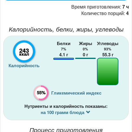
Время приготовления:
7 ч
Количество порций:
4
Калорийность, белки, жиры, углеводы
Белки
Жиры
Углеводы
243
7%
0%
93%
ккал
4.1
г
0
г
55.3
г
Калорийность
55%
Гликемический индекс
Нутриенты и калорийность показаны:
на 100 грамм блюда
Процесс приготовления