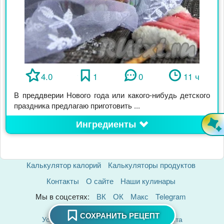
4.0
1
0
11 ч
В преддверии Нового года или какого-нибудь детского
праздника предлагаю приготовить ...
Ингредиенты
Калькулятор калорий
Калькуляторы продуктов
Контакты
О сайте
Наши кулинары
Мы в соцсетях:
ВК
ОК
Макс
Telegram
Политика Конфиденциальности
СОХРАНИТЬ РЕЦЕПТ
Условия использования материалов сайта