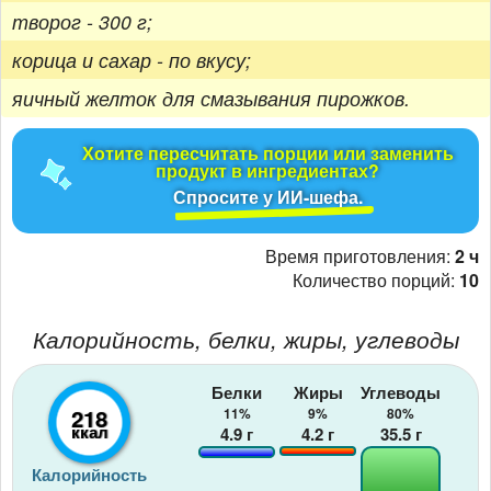
творог - 300 г;
корица и сахар - по вкусу;
яичный желток для смазывания пирожков.
Хотите пересчитать порции или заменить
продукт в ингредиентах?
Спросите у ИИ-шефа.
Время приготовления:
2 ч
Количество порций:
10
Калорийность, белки, жиры, углеводы
Белки
Жиры
Углеводы
218
11%
9%
80%
ккал
4.9
г
4.2
г
35.5
г
Калорийность