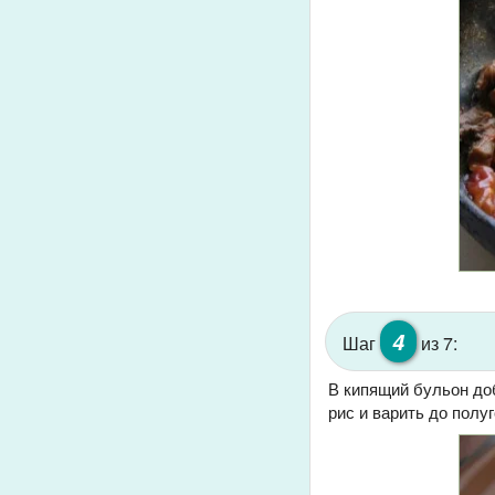
4
Шаг
из 7:
В кипящий бульон до
рис и варить до полу