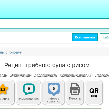
Все рецепты
Каб
пы с грибами
Рецепт грибного супа с рисом
епты
Ингредиенты
Калорийность
Пошаговые фото (7)
Разделы
0
0
QR
3.3
код
Печать
лайков
в
оценок
комментариев
соцсетях