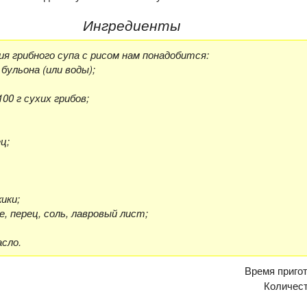
Ингредиенты
я грибного супа с рисом нам понадобится:
бульона (или воды);
100 г сухих грибов;
ц;
жики;
, перец, соль, лавровый лист;
сло.
Время приго
Количес