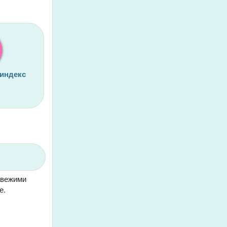
 индекс
 свежими
е.