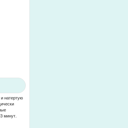
 и натертую
дически
ные
3 минут.