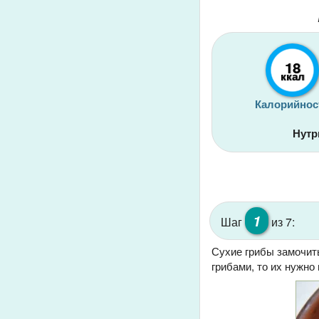
18
ккал
Калорийнос
Нутр
1
Шаг
из 7:
Сухие грибы замочить
грибами, то их нужно