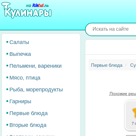
Перейти
к
основному
содержанию
Салаты
Выпечка
Пельмени, вареники
Первые блюда
Су
Мясо, птица
Рыба, морепродукты
Похожие рец
Гарниры
Первые блюда
Вторые блюда
7 