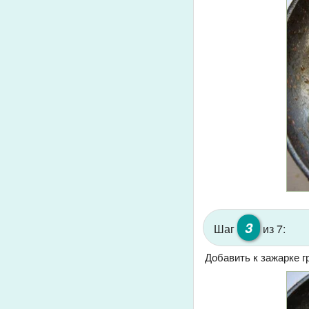
3
Шаг
из 7:
Добавить к зажарке г