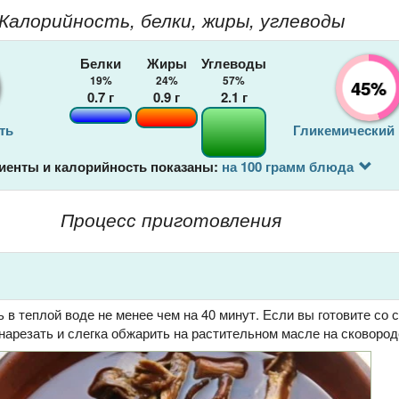
Калорийность, белки, жиры, углеводы
Белки
Жиры
Углеводы
19%
24%
57%
45%
0.7
г
0.9
г
2.1
г
ть
Гликемический
иенты и калорийность показаны:
на 100 грамм блюда
Процесс приготовления
 в теплой воде не менее чем на 40 минут. Если вы готовите со
 нарезать и слегка обжарить на растительном масле на сковород