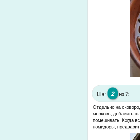
2
Шаг
из 7:
Отдельно на сковоро
морковь, добавить ш
помешивать. Когда в
помидоры, предварит