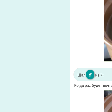
5
Шаг
из 7:
Когда рис будет почти