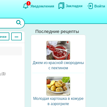
1
Закладки
Уведомления
Войти
Последние рецепты
ачки
Джем из красной смородины
с пектином
 (5)
Молодая картошка в кожуре
в аэрогриле