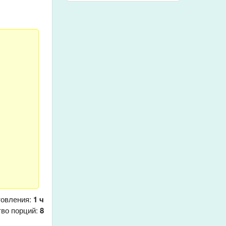
товления:
1 ч
тво порций:
8