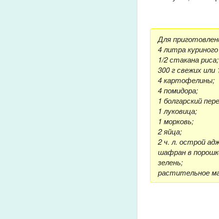
Для приготовлени
4 литра куриного 
1/2 стакана риса;
300 г свежих или 
4 картофелины;
4 помидора;
1 болгарский пере
1 луковица;
1 морковь;
2 яйца;
2 ч. л. острой ад
шафран в порошке
зелень;
растительное ма