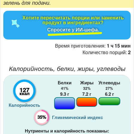
зелень для подачи.
Хотите пересчитать порции или заменить
продукт в ингредиентах?
Спросите у ИИ-шефа.
Время приготовления:
1 ч 15 мин
Количество порций:
2
Калорийность, белки, жиры, углеводы
Белки
Жиры
Углеводы
127
41%
32%
27%
ккал
9.3
г
7.2
г
6.2
г
Калорийность
35%
Гликемический индекс
Нутриенты и калорийность показаны: