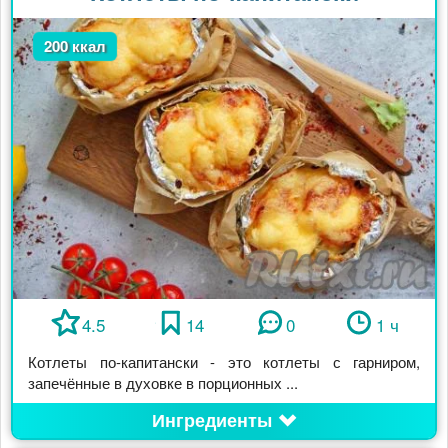
200 ккал
4.5
14
0
1 ч
Котлеты по-капитански - это котлеты с гарниром,
запечённые в духовке в порционных ...
Ингредиенты