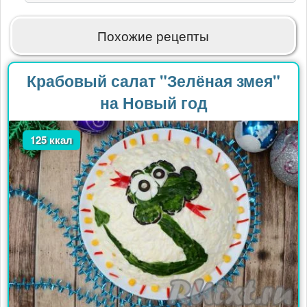
от
nata-
kiseleva
Похожие рецепты
Крабовый салат "Зелёная змея"
на Новый год
125 ккал