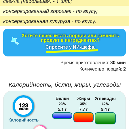
свекла (небольшая) - 1 шт.;
консервированный горошек - по вкусу;
консервированная кукуруза - по вкусу.
Хотите пересчитать порции или заменить
продукт в ингредиентах?
Спросите у ИИ-шефа.
Время приготовления:
30 мин
Количество порций:
2
Калорийность, белки, жиры, углеводы
Белки
Жиры
Углеводы
123
23%
35%
42%
ккал
5.1
г
7.7
г
9.4
г
Калорийность