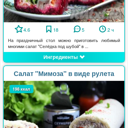
4.6
18
5
2 ч
На праздничный стол можно приготовить любимый
многими салат "Селёдка под шубой" в ...
Ингредиенты
Салат "Мимоза" в виде рулета
198 ккал