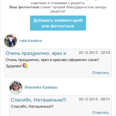
советами и отзывами к рецепту.
Ваш фотоотзыв
станет лучшей благодарностью автору
рецепта!
Добавить комментарий
или фотоотзыв
nata-kiseleva
Очень празднично, ярко и
25.12.2013 - 22:03
Очень празднично, ярко и красиво оформлен салат!
Здорово!
Ответить
Ответ
Вероника Крамарь
на
Очень
Спасибо, Наташенька!!!
26.12.2013 - 08:01
празднично,
ярко
Спасибо, Наташенька!!!
и
Ответить