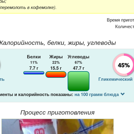
ры;
(перемолоть в кофемолке).
Время приго
Количес
Калорийность, белки, жиры, углеводы
Белки
Жиры
Углеводы
11%
22%
67%
45%
7.7
г
15.5
г
47.7
г
ть
Гликемический
иенты и калорийность показаны:
на 100 грамм блюда
Процесс приготовления