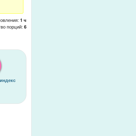
товления:
1 ч
тво порций:
6
 индекс