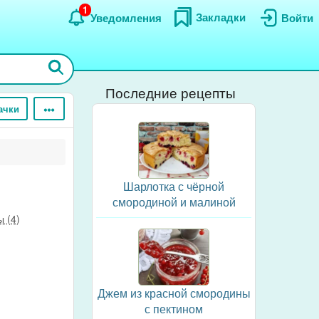
1
Закладки
Уведомления
Войти
Последние рецепты
ачки
Шарлотка с чёрной
смородиной и малиной
 (4)
Джем из красной смородины
с пектином