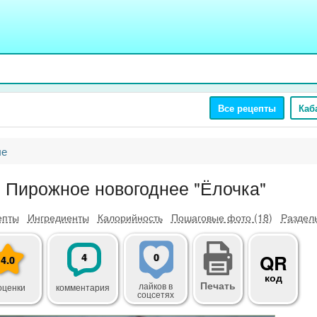
Все рецепты
Каб
ые
Пирожное новогоднее "Ёлочка"
епты
Ингредиенты
Калорийность
Пошаговые фото (18)
Разделы
4
0
QR
4.0
код
Печать
лайков
в
оценки
комментария
соцсетях