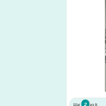
2
Шаг
из 9: