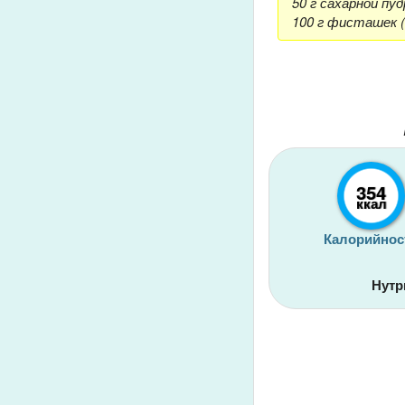
50 г сахарной пуд
100 г фисташек 
354
ккал
Калорийнос
Нутр