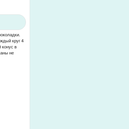
шоколадки.
ждый круг 4
 конус в
каны не