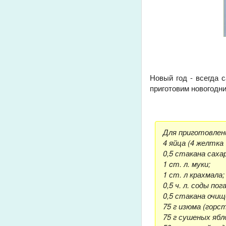
Новый год - всегда 
приготовим новогодни
Для приготовлени
4 яйца (4 желтка 
0,5 стакана сахар
1 cт. л. муки;
1 ст. л крахмала;
0,5 ч. л. соды пог
0,5 стакана очищ
75 г изюма (горст
75 г сушеных ябл