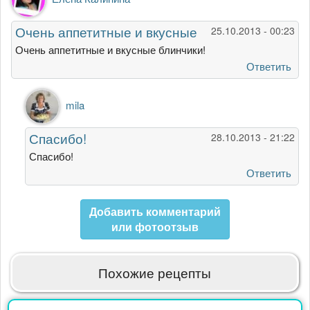
Очень аппетитные и вкусные
25.10.2013 - 00:23
Очень аппетитные и вкусные блинчики!
Ответить
Ответ
mila
на
Очень
Спасибо!
28.10.2013 - 21:22
аппетитные
и
Спасибо!
вкусные
Ответить
от
Елена
Добавить комментарий
Калинина
или фотоотзыв
Похожие рецепты