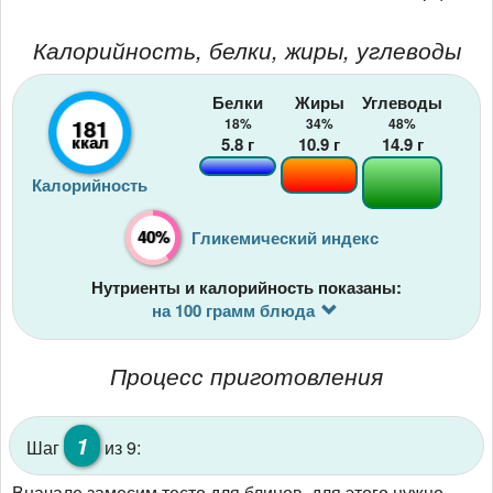
Калорийность, белки, жиры, углеводы
Белки
Жиры
Углеводы
181
18%
34%
48%
ккал
5.8
г
10.9
г
14.9
г
Калорийность
40%
Гликемический индекс
Нутриенты и калорийность показаны:
на 100 грамм блюда
Процесс приготовления
1
Шаг
из 9:
Вначале замесим тесто для блинов, для этого нужно