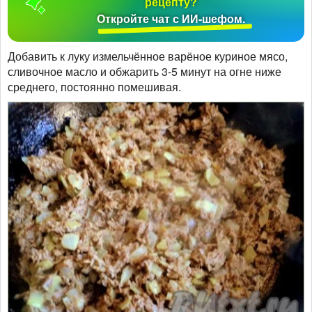
рецепту?
Откройте чат с ИИ-шефом.
Добавить к луку измельчённое варёное куриное мясо,
сливочное масло и обжарить 3-5 минут на огне ниже
среднего, постоянно помешивая.