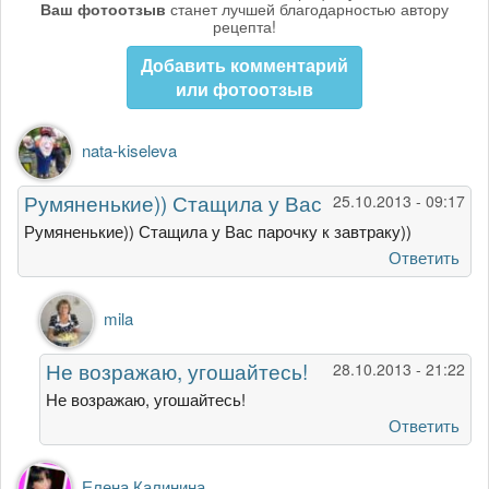
Ваш фотоотзыв
станет лучшей благодарностью автору
рецепта!
Добавить комментарий
или фотоотзыв
nata-kiseleva
Румяненькие)) Стащила у Вас
25.10.2013 - 09:17
Румяненькие)) Стащила у Вас парочку к завтраку))
Ответить
Ответ
mila
на
Румяненькие))
Не возражаю, угошайтесь!
28.10.2013 - 21:22
Стащила
у
Не возражаю, угошайтесь!
Вас
Ответить
от
nata-
Елена Калинина
kiseleva