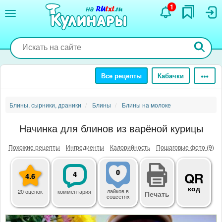
Перейти
1
к
основному
содержанию
Все рецепты
Кабачки
Блины, сырники, драники
Блины
Блины на молоке
Начинка для блинов из варёной курицы
Похожие рецепты
Ингредиенты
Калорийность
Пошаговые фото (9)
0
4
QR
4.6
код
лайков
в
20 оценок
комментария
Печать
соцсетях