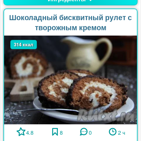
Шоколадный бисквитный рулет с
творожным кремом
314 ккал
4.8
8
0
2 ч