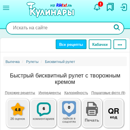
Перейти
1
к
основному
содержанию
Все рецепты
Кабачки
Выпечка
Рулеты
Бисквитный рулет
Быстрый бисквитный рулет с творожным
кремом
Похожие рецепты
Ингредиенты
Калорийность
Пошаговые фото (9)
0
6
QR
4.8
код
лайков
в
26 оценок
комментариев
Печать
соцсетях