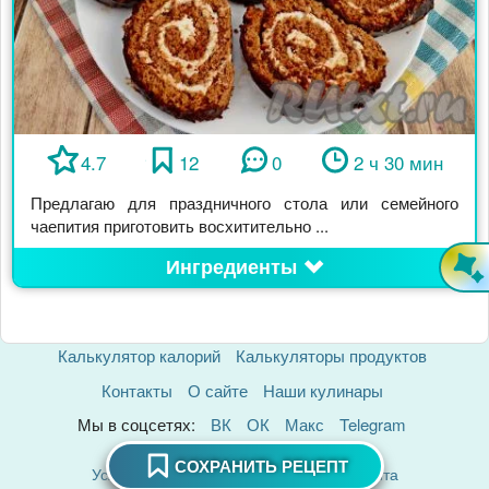
4.7
12
0
2 ч 30 мин
Предлагаю для праздничного стола или семейного
чаепития приготовить восхитительно ...
Ингредиенты
Калькулятор калорий
Калькуляторы продуктов
Контакты
О сайте
Наши кулинары
Мы в соцсетях:
ВК
ОК
Макс
Telegram
Политика Конфиденциальности
СОХРАНИТЬ РЕЦЕПТ
Условия использования материалов сайта