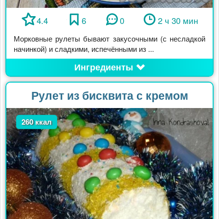
4.4
6
0
2 ч 30 мин
Морковные рулеты бывают закусочными (с несладкой
начинкой) и сладкими, испечёнными из ...
Ингредиенты
Рулет из бисквита с кремом
260 ккал