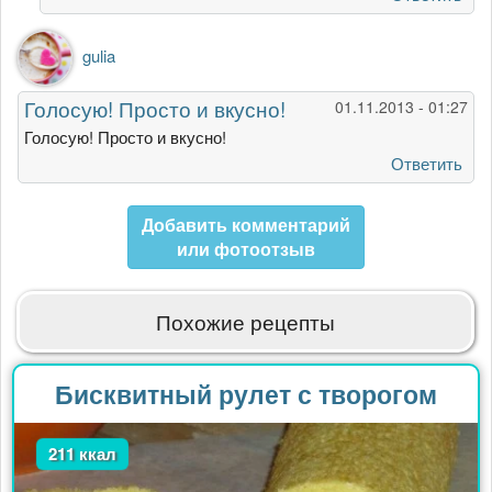
от
nata-
kiseleva
gulia
Голосую! Просто и вкусно!
01.11.2013 - 01:27
Голосую! Просто и вкусно!
Ответить
Добавить комментарий
или фотоотзыв
Похожие рецепты
Бисквитный рулет с творогом
211 ккал