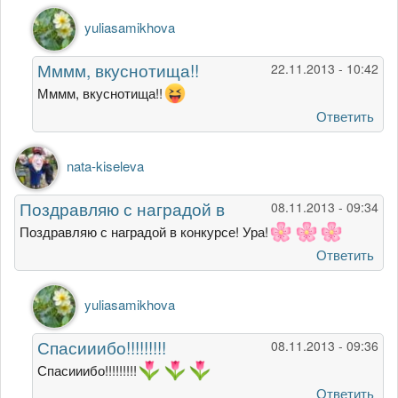
Ответ
yuliasamikhova
на
Очень
Мммм, вкуснотища!!
22.11.2013 - 10:42
вкусно!
Я
Мммм, вкуснотища!!
еще
Ответить
добавил
от
kabanov
nata-kiseleva
Поздравляю с наградой в
08.11.2013 - 09:34
Поздравляю с наградой в конкурсе! Ура!
Ответить
Ответ
yuliasamikhova
на
Поздравляю
Спасииибо!!!!!!!!!
08.11.2013 - 09:36
с
наградой
Спасииибо!!!!!!!!!
в
Ответить