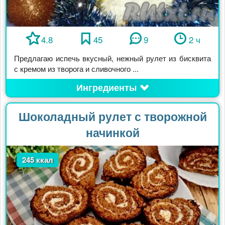
4.8
45
9
2 ч
Предлагаю испечь вкусный, нежный рулет из бисквита
с кремом из творога и сливочного ...
Ингредиенты
Шоколадный рулет с творожной
начинкой
245 ккал