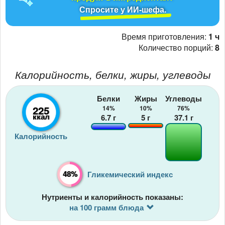
Спросите у ИИ-шефа.
Время приготовления:
1 ч
Количество порций:
8
Калорийность, белки, жиры, углеводы
Белки
Жиры
Углеводы
225
14%
10%
76%
ккал
6.7
г
5
г
37.1
г
Калорийность
48%
Гликемический индекс
Нутриенты и калорийность показаны:
на 100 грамм блюда