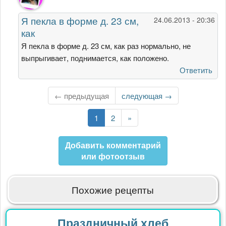
на
Очень
Я пекла в форме д. 23 см,
24.06.2013 - 20:36
вкусно,
как
люблю
зимой
Я пекла в форме д. 23 см, как раз нормально, не
от
выпрыгивает, поднимается, как положено.
primanadiy
Ответить
← предыдущая
Следующая
следующая →
страница
Текущая
1
Страница
2
Последняя
»
страница
страница
Добавить комментарий
или фотоотзыв
Похожие рецепты
Праздничный хлеб