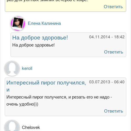
Ответить
Ответ
Елена Калинина
на
Большое
На доброе здоровье!
04.11.2014 - 18:42
спасибо.
Красивая
На доброе здоровье!
и
Ответить
от
Гость
keroll
Интересный пирог получился,
03.07.2013 - 06:40
и
Интересный пирог получился, и резать его не надо -
очень удобно)))
Ответить
Chelovek