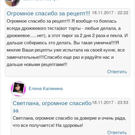
Огромное спасибо за рецепт!!!
18.11.2017 - 22:22
Огромное спасибо за рецепт!!! Я вообще-то боялась
всегда дрожжевого теста(вот торты - любые делала, а
дрожжевое......нет), а этот пирог за 2 дня 2 раза и пекла. И
дальше собираюсь это делать. Вы такая умничка!!!!Я
многие Ваши рецепты уже испытала на своей кухне, все
замечательные!!!!Спасибо еще раз и радуйте нас и
дальше новыми рецептами!!!
Ответить
Ответ
Елена Калинина
на
Огромное
Светлана, огромное спасибо
18.11.2017 - 23:53
спасибо
за
за
рецепт!!!
Светлана, огромное спасибо за доверие и очень рада,
от
что все получается! На здоровье!
Светлана
Ответить