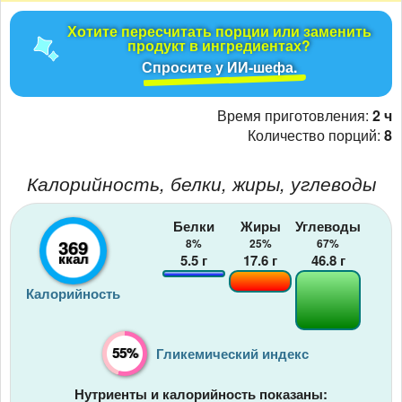
Хотите пересчитать порции или заменить
продукт в ингредиентах?
Спросите у ИИ-шефа.
Время приготовления:
2 ч
Количество порций:
8
Калорийность, белки, жиры, углеводы
Белки
Жиры
Углеводы
369
8%
25%
67%
ккал
5.5
г
17.6
г
46.8
г
Калорийность
55%
Гликемический индекс
Нутриенты и калорийность показаны: