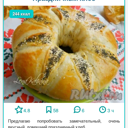
244 ккал
4.8
58
6
3 ч
Предлагаю попробовать замечательный, очень
вкусный, домашний праздничный хлеб. ...