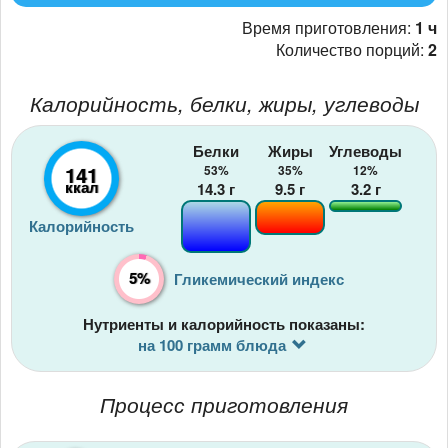
Время приготовления:
1 ч
Количество порций:
2
Калорийность, белки, жиры, углеводы
Белки
Жиры
Углеводы
141
53%
35%
12%
ккал
14.3
г
9.5
г
3.2
г
Калорийность
5%
Гликемический индекс
Нутриенты и калорийность показаны:
на 100 грамм блюда
Процесс приготовления