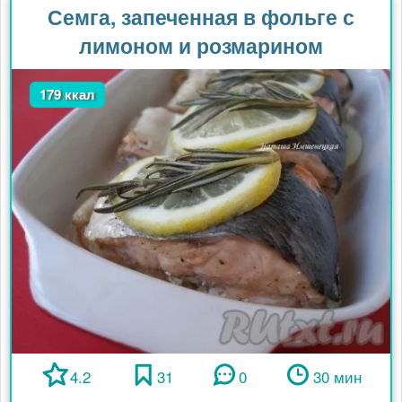
Семга, запеченная в фольге с
лимоном и розмарином
179 ккал
4.2
31
0
30 мин