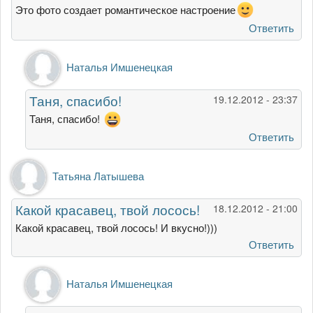
Это фото создает романтическое настроение
Ответить
Ответ
Наталья Имшенецкая
на
Это
Таня, спасибо!
19.12.2012 - 23:37
фото
создает
Таня, спасибо!
от
Ответить
Татьяна
Столяревская
Татьяна Латышева
Какой красавец, твой лосось!
18.12.2012 - 21:00
Какой красавец, твой лосось! И вкусно!)))
Ответить
Ответ
Наталья Имшенецкая
на
Какой