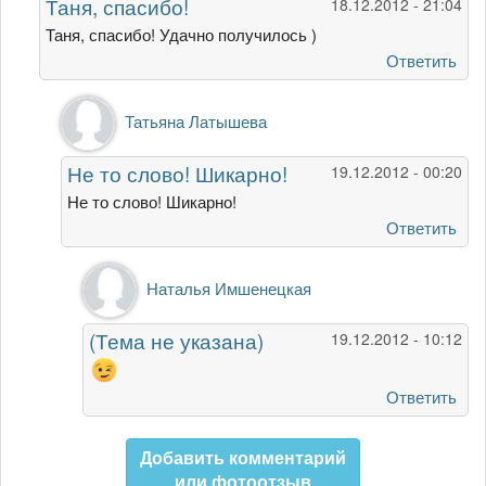
Таня, спасибо!
18.12.2012 - 21:04
красавец,
твой
Таня, спасибо! Удачно получилось )
лосось!
Ответить
от
Татьяна
Ответ
Татьяна Латышева
Латышева
на
Таня,
Не то слово! Шикарно!
19.12.2012 - 00:20
спасибо!
от
Не то слово! Шикарно!
Наталья
Ответить
Имшенецкая
Ответ
Наталья Имшенецкая
на
Не
(Тема не указана)
19.12.2012 - 10:12
то
слово!
Шикарно!
Ответить
от
Татьяна
Добавить комментарий
Латышева
или фотоотзыв