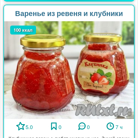
Варенье из ревеня и клубники
100 ккал
5.0
0
0
7 ч