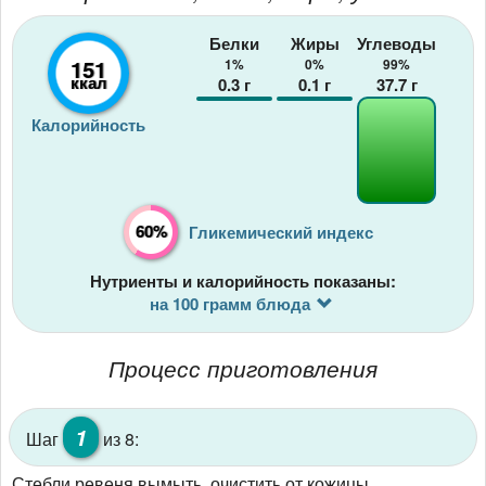
Белки
Жиры
Углеводы
151
1%
0%
99%
ккал
0.3
г
0.1
г
37.7
г
Калорийность
60%
Гликемический индекс
Нутриенты и калорийность показаны:
на 100 грамм блюда
Процесс приготовления
1
Шаг
из 8:
Стебли ревеня вымыть, очистить от кожицы,