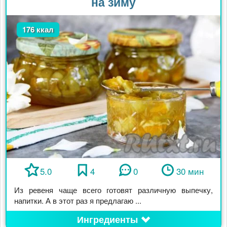
на зиму
176 ккал
5.0
4
0
30 мин
Из ревеня чаще всего готовят различную выпечку,
напитки. А в этот раз я предлагаю ...
Ингредиенты