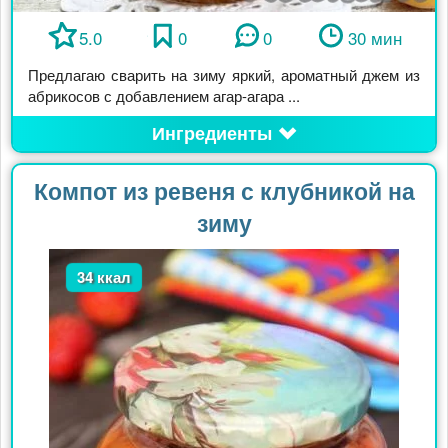
5.0
0
0
30 мин
Предлагаю сварить на зиму яркий, ароматный джем из
абрикосов с добавлением агар-агара ...
Ингредиенты
Компот из ревеня с клубникой на
зиму
34 ккал