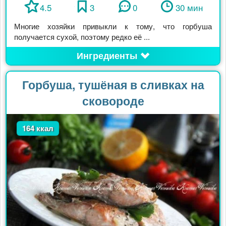
4.5
3
0
30 мин
Многие хозяйки привыкли к тому, что горбуша
получается сухой, поэтому редко её ...
Ингредиенты
Горбуша, тушёная в сливках на
сковороде
164 ккал