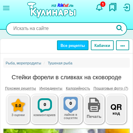
Перейти
1
к
основному
содержанию
Все рецепты
Кабачки
Рыба, морепродукты
Тушеная рыба
Стейки форели в сливках на сковороде
Похожие рецепты
Ингредиенты
Калорийность
Пошаговые фото (7)
0
0
QR
5.0
код
лайков
в
3 оценки
комментариев
Печать
соцсетях