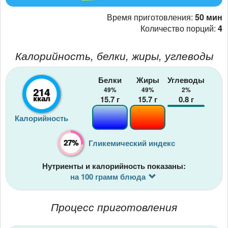
Время приготовления:
50 мин
Количество порций:
4
Калорийность, белки, жиры, углеводы
Белки
Жиры
Углеводы
214
49%
49%
2%
ккал
15.7
г
15.7
г
0.8
г
Калорийность
27%
Гликемический индекс
Нутриенты и калорийность показаны:
на 100 грамм блюда
Процесс приготовления