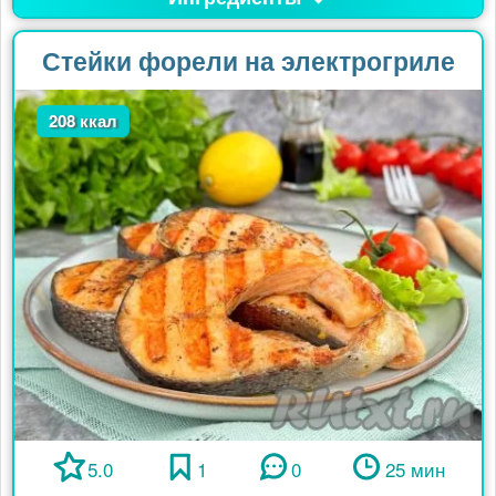
Стейки форели на электрогриле
208 ккал
5.0
1
0
25 мин