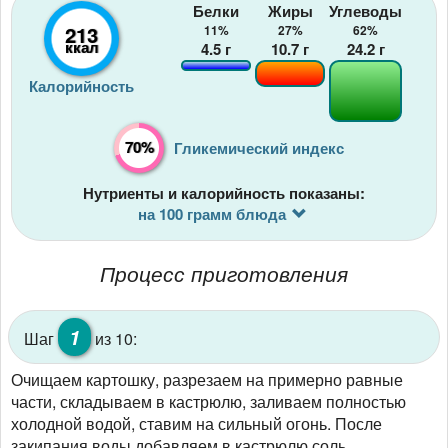
Белки
Жиры
Углеводы
213
11%
27%
62%
ккал
4.5
г
10.7
г
24.2
г
Калорийность
70%
Гликемический индекс
Нутриенты и калорийность показаны:
на 100 грамм блюда
Процесс приготовления
1
Шаг
из 10:
Очищаем картошку, разрезаем на примерно равные
части, складываем в кастрюлю, заливаем полностью
холодной водой, ставим на сильный огонь. После
закипания воды добавляем в кастрюлю соль,