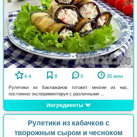
4.4
8
0
35 мин
Рулетики из баклажанов готовят многие из нас,
постоянно экспериментируя с различными ...
Ингредиенты
Рулетики из кабачков с
творожным сыром и чесноком