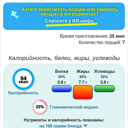
Хотите пересчитать порции или заменить
продукт в ингредиентах?
Спросите у ИИ-шефа.
Время приготовления:
25 мин
Количество порций:
7
Калорийность, белки, жиры, углеводы
Белки
Жиры
Углеводы
94
25%
50%
25%
ккал
3.8
г
7.7
г
3.8
г
Калорийность
23%
Гликемический индекс
Нутриенты и калорийность показаны:
на 100 грамм блюда