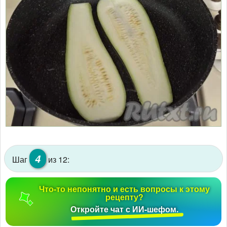
4
Шаг
из 12:
Что-то непонятно и есть вопросы к этому
рецепту?
Откройте чат с ИИ-шефом.