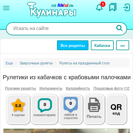
Перейти
1
к
основному
содержанию
Все рецепты
Кабачки
Еще
Закусочные рулеты
Рулеты на праздничный стол
Рулетики из кабачков с крабовыми палочками
Похожие рецепты
Ингредиенты
Калорийность
Пошаговые фото (12)
0
0
QR
5.0
код
лайков
в
4 оценки
комментариев
Печать
соцсетях