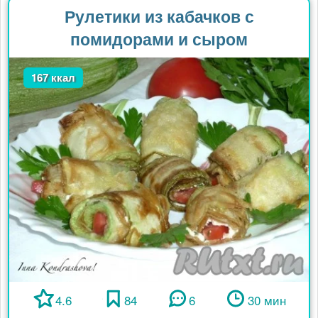
Рулетики из кабачков с
помидорами и сыром
167 ккал
4.6
84
6
30 мин